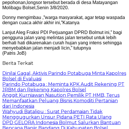
pepohonan,longsor tersebut berada di desa Matayangan
Molibagu Bolsel,Senin 3/8/2020.
Donny mengimbau ,”warga masyarakat, agar tetap waspada
dengan cuaca akhir akhir ini,”Katanya
Lanjut Aleg Fraksi PDI Perjuangan DPRD Bolmut ini,” bagi
pengguna jalan yang melintas jalan tersebut untuk lebih
berhati hati dikarenakan curah hujan yang intens sehingga
menyebabkan jalan menjadi licin,” tutupnya
(Patris JoB)
Berita Terkait
Dinilai Gagal, Aktivis Parindo Potabuga Minta Kapolres
Bolsel di Evaluasi
Parindo Potabuga : Meminta KPK Audit Rekening PT
JRBM dan Rekening Kapolres Bolsel
Anggit Kurniawan Nasution Pemilik PT HMB, Terus
Memanfaatkan Peluang Bisnis Komoditi Pertanian
dari Indonesia
Wahyudi Batalipu : Surat Perdamaian Tidak
Menggugurkan Unsur Pidana PETI Rata Ulang
DPD GELORA Indonesia Bolmut Salurkan Bantuan
Bencana Banjir Bandang Di Kabupaten Bolsel