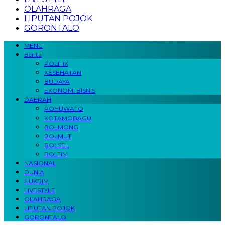
OLAHRAGA
LIPUTAN POJOK
GORONTALO
MENU
Berita
POLITIK
KESEHATAN
BUDAYA
EKONOMI BISNIS
DAERAH
POHUWATO
KOTAMOBAGU
BOLMONG
BOLMUT
BOLSEL
BOLTIM
NASIONAL
DUNIA
HUKRIM
LIVESTYLE
OLAHRAGA
LIPUTAN POJOK
GORONTALO