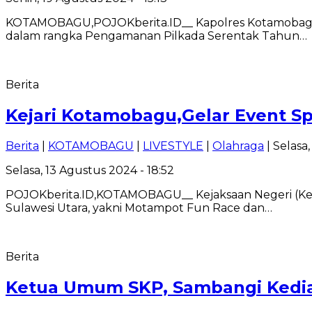
KOTAMOBAGU,POJOKberita.ID__ Kapolres Kotamobagu A
dalam rangka Pengamanan Pilkada Serentak Tahun…
Berita
Kejari Kotamobagu,Gelar Event 
Berita
|
KOTAMOBAGU
|
LIVESTYLE
|
Olahraga
| Selasa
Selasa, 13 Agustus 2024 - 18:52
POJOKberita.ID,KOTAMOBAGU__ Kejaksaan Negeri (Keja
Sulawesi Utara, yakni Motampot Fun Race dan…
Berita
Ketua Umum SKP, Sambangi Kediam