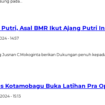
ngsung pada…
tri, Asal BMR Ikut Ajang Putri I
24 - 14:57
usnan C.Mokoginta berikan Dukungan penuh kepada Pu
res Kotamobagu Buka Latihan Pra O
2024 - 15:13