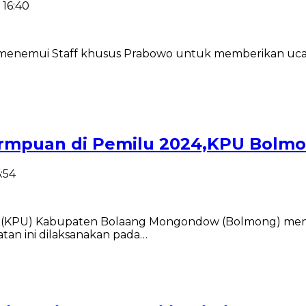
 16:40
 menemui Staff khusus Prabowo untuk memberikan ucapa
ermpuan di Pemilu 2024,KPU Bolmon
6:54
PU) Kabupaten Bolaang Mongondow (Bolmong) menggela
tan ini dilaksanakan pada…