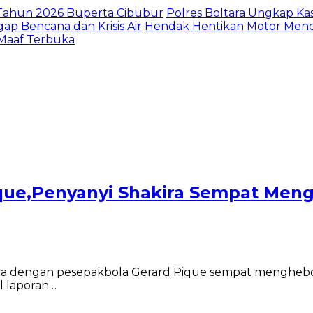
I Tahun 2026 Buperta Cibubur
Polres Boltara Ungkap Kas
gap Bencana dan Krisis Air
Hendak Hentikan Motor Menc
 Maaf Terbuka
ique,Penyanyi Shakira Sempat Men
ira dengan pesepakbola Gerard Pique sempat menghebo
l laporan…