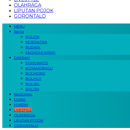
OLAHRAGA
LIPUTAN POJOK
GORONTALO
MENU
Berita
POLITIK
KESEHATAN
BUDAYA
EKONOMI BISNIS
DAERAH
POHUWATO
KOTAMOBAGU
BOLMONG
BOLMUT
BOLSEL
BOLTIM
NASIONAL
DUNIA
HUKRIM
LIVESTYLE
OLAHRAGA
LIPUTAN POJOK
GORONTALO