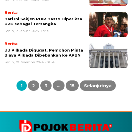
Berita
Hari Ini Sekjen PDIP Hasto Diperiksa
KPK sebagai Tersangka
Senin, 13 Januari 2025 - 09:09
Berita
UU Pilkada Digugat, Pemohon Minta
Biaya Pilkada Dibebankan ke APBN
Senin, 30 Desember 2024 - 01:54
Paginasi
pos
1
2
3
…
15
Selanjutnya