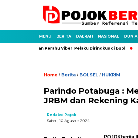
MENU
BERITA
DAERAH
NASIONAL
DUNIA
 Kasus Pencurian Perahu Viber, Pelaku Diringkus di Buol
Ant
Home
Berita
BOLSEL
HUKRIM
/
/
/
Parindo Potabuga : M
JRBM dan Rekening Ka
Redaksi Pojok
Sabtu, 10 Agustus 2024
POJOKberita.