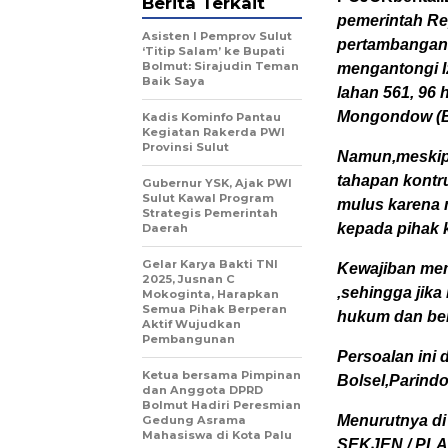
Berita Terkait
pemerintah Re
Asisten I Pemprov Sulut
pertambangang
‘Titip Salam’ ke Bupati
Bolmut: Sirajudin Teman
mengantongi Iz
Baik Saya
lahan 561, 96
Mongondow (B
Kadis Kominfo Pantau
Kegiatan Rakerda PWI
Provinsi Sulut
Namun,meskip
tahapan kontr
Gubernur YSK, Ajak PWI
Sulut Kawal Program
mulus karena 
Strategis Pemerintah
kepada pihak 
Daerah
Gelar Karya Bakti TNI
Kewajiban me
2025, Jusnan C
,sehingga jika
Mokoginta, Harapkan
Semua Pihak Berperan
hukum dan ber
Aktif Wujudkan
Pembangunan
Persoalan ini
Ketua bersama Pimpinan
Bolsel,Parind
dan Anggota DPRD
Bolmut Hadiri Peresmian
Menurutnya di
Gedung Asrama
Mahasiswa di Kota Palu
SEKJEN / PLA.0