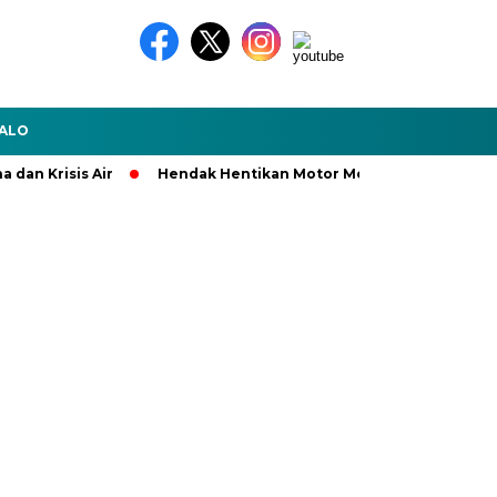
ALO
n Krisis Air
Hendak Hentikan Motor Mencurigakan, Seorang