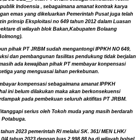
publik Indoensia , sebagaimana amanat kontrak karya
an emas yang dikeluarkan Pemerintah Pusat juga telah
in prinsip Eksploitasi no 649 tahun 2012 dalam Luasan
 hektare di wilayah blok Bakan,Kabupaten Bolaang
olmong).
un pihak PT JRBM sudah mengantongi IPPKH NO 649,
uksi dan pembangunan fasilitas pendukung tidak berjalan
masih ada kewajiban pihak PT membayar konpensasi
ketiga yang menguasai lahan perkebunan.
mbayar kompensasi sebagaimana amanat IPPKH
 hal ini belum dilakukan maka akan berkonsekuensi
dampak pada pembekuan seluruh aktifitas PT JRBM.
 ditanggapi serius oleh Tokoh muda yang masih berdarah
o Potabuga.
 tahun 2023 pemerintah RI melalui SK. 361/ MEN LHK/
/4 tahun 2023 dengan luas 2.998.88 ha di wilayah bolsel