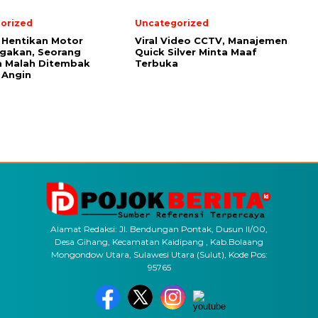
orized
Uncategorized
 Hentikan Motor
Viral Video CCTV, Manajemen
gakan, Seorang
Quick Silver Minta Maaf
 Malah Ditembak
Terbuka
 Angin
Alamat Redaksi: Jl. Bendungan Pontak, Dusun II/00,
Desa Gihang, Kecamatan Kaidipang , Kab.Bolaang
Mongondow Utara, Sulawesi Utara (Sulut), Kode Pos:
95765