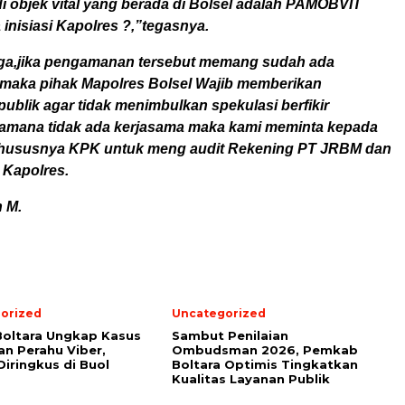
 objek vital yang berada di Bolsel adalah PAMOBVIT
inisiasi Kapolres ?,”tegasnya.
ga,jika pengamanan tersebut memang sudah ada
maka pihak Mapolres Bolsel Wajib memberikan
publik agar tidak menimbulkan spekulasi berfikir
ilamana tidak ada kerjasama maka kami meminta kepada
 khususnya KPK untuk meng audit Rekening PT JRBM dan
 Kapolres.
n M.
orized
Uncategorized
Boltara Ungkap Kasus
Sambut Penilaian
an Perahu Viber,
Ombudsman 2026, Pemkab
Diringkus di Buol
Boltara Optimis Tingkatkan
Kualitas Layanan Publik