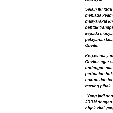
Selain itu jug
menjaga keama
masyarakat khu
bentuk transp
kepada masyara
pelayanan kea
Obviter.
Kerjasama yan
Obviter, agar
undangan maup
perbuatan huk
hukum dan ter
masing pihak.
“Yang jadi per
JRBM dengan p
objek vital ya