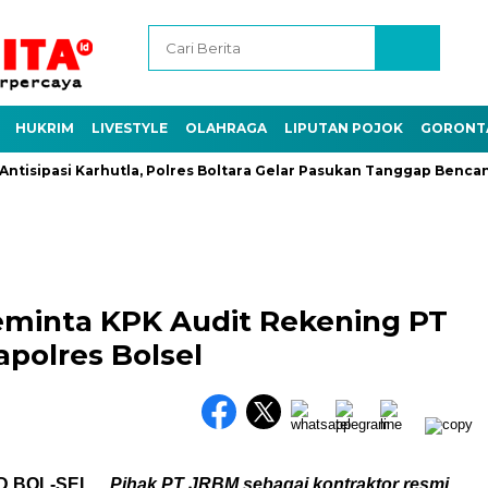
HUKRIM
LIVESTYLE
OLAHRAGA
LIPUTAN POJOK
GORONT
isipasi Karhutla, Polres Boltara Gelar Pasukan Tanggap Bencana da
eminta KPK Audit Rekening PT
polres Bolsel
ID,BOL-SEL
__
Pihak PT JRBM sebagai kontraktor resmi