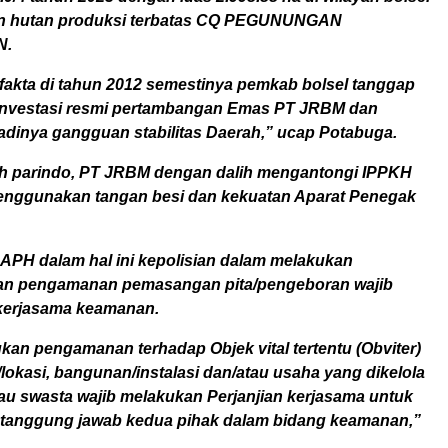
n hutan produksi terbatas CQ PEGUNUNGAN
N.
fakta di tahun 2012 semestinya pemkab bolsel tanggap
investasi resmi pertambangan Emas PT JRBM dan
adinya gangguan stabilitas Daerah,” ucap Potabuga.
h parindo, PT JRBM dengan dalih mengantongi IPPKH
enggunakan tangan besi dan kekuatan Aparat Penegak
 APH dalam hal ini kepolisian dalam melakukan
an pengamanan pemasangan pita/pengeboran wajib
kerjasama keamanan.
kan pengamanan terhadap Objek vital tertentu (Obviter)
lokasi, bangunan/instalasi dan/atau usaha yang dikelola
tau swasta wajib melakukan Perjanjian kerjasama untuk
 tanggung jawab kedua pihak dalam bidang keamanan,”