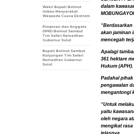
dalam kawasa
Wakil Bupati Bolmut
Imbau Masyarakat
MOBUNGAYO
Waspada Cuaca Ekstrem
“Berdasarkan 
Pimpinan dan Anggota
DPRD Bolmut Sambut
akan jaminan 
Tim Safari Ramadhan
mencegah terj
Gubernur Sulut
Bupati Bolmut Sambut
Apalagi tamba
Kunjungan Tim Safari
361 hektare m
Ramadhan Gubernur
Sulut
Hukum (APH).
Padahal pihak
pengawalan d
mengantongi 
“Untuk melaku
yaitu kawasan/
oleh negara a
mengikat rasa
jelasnya.