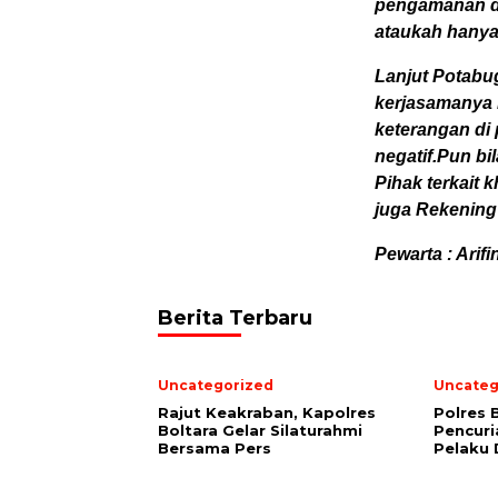
pengamanan di
ataukah hanya 
Lanjut Potabu
kerjasamanya 
keterangan di 
negatif.Pun b
Pihak terkait
juga Rekening
Pewarta : Arifi
Berita Terbaru
Uncategorized
Uncateg
Rajut Keakraban, Kapolres
Polres 
Boltara Gelar Silaturahmi
Pencuri
Bersama Pers
Pelaku 