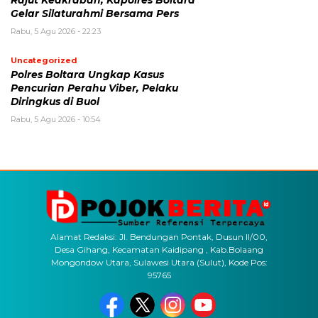
Gelar Silaturahmi Bersama Pers
Rabu, 5 Agu 2026 - 22:23
Uncategorized
Polres Boltara Ungkap Kasus
Pencurian Perahu Viber, Pelaku
Diringkus di Buol
Rabu, 5 Agu 2026 - 10:54
Alamat Redaksi: Jl. Bendungan Pontak, Dusun II/00,
Desa Gihang, Kecamatan Kaidipang , Kab.Bolaang
Mongondow Utara, Sulawesi Utara (Sulut), Kode Pos:
95765