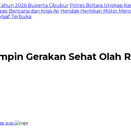
I Tahun 2026 Buperta Cibubur
Polres Boltara Ungkap Kas
gap Bencana dan Krisis Air
Hendak Hentikan Motor Menc
 Maaf Terbuka
mpin Gerakan Sehat Olah 