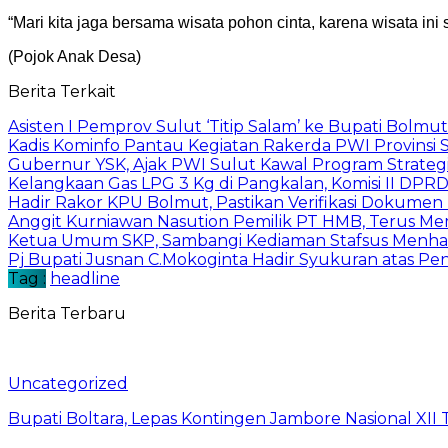
“Mari kita jaga bersama wisata pohon cinta, karena wisata ini
(Pojok Anak Desa)
Berita Terkait
Asisten I Pemprov Sulut ‘Titip Salam’ ke Bupati Bolmut
Kadis Kominfo Pantau Kegiatan Rakerda PWI Provinsi 
Gubernur YSK, Ajak PWI Sulut Kawal Program Strateg
Kelangkaan Gas LPG 3 Kg di Pangkalan, Komisi II DPRD
Hadir Rakor KPU Bolmut, Pastikan Verifikasi Dokumen
Anggit Kurniawan Nasution Pemilik PT HMB, Terus Mem
Ketua Umum SKP, Sambangi Kediaman Stafsus Menhan 
Pj Bupati Jusnan C.Mokoginta Hadir Syukuran atas P
Tag :
headline
Berita Terbaru
Uncategorized
Bupati Boltara, Lepas Kontingen Jambore Nasional XI