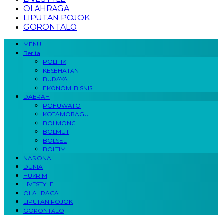
OLAHRAGA
LIPUTAN POJOK
GORONTALO
MENU
Berita
POLITIK
KESEHATAN
BUDAYA
EKONOMI BISNIS
DAERAH
POHUWATO
KOTAMOBAGU
BOLMONG
BOLMUT
BOLSEL
BOLTIM
NASIONAL
DUNIA
HUKRIM
LIVESTYLE
OLAHRAGA
LIPUTAN POJOK
GORONTALO