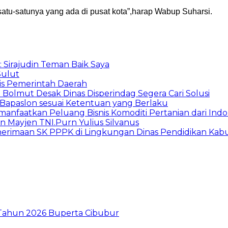
 satu-satunya yang ada di pusat kota”,harap Wabup Suharsi.
: Sirajudin Teman Baik Saya
Sulut
is Pemerintah Daerah
 Bolmut Desak Dinas Disperindag Segera Cari Solusi
 Bapaslon sesuai Ketentuan yang Berlaku
anfaatkan Peluang Bisnis Komoditi Pertanian dari Indo
Mayjen TNI.Purn Yulius Silvanus
enerimaan SK PPPK di Lingkungan Dinas Pendidikan Ka
I Tahun 2026 Buperta Cibubur