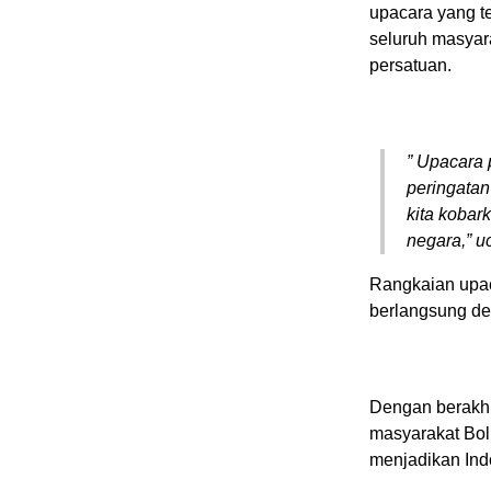
upacara yang t
seluruh masyar
persatuan.
” Upacara 
peringata
kita kobar
negara,” u
Rangkaian upac
berlangsung den
Dengan berakhi
masyarakat Bol
menjadikan Ind