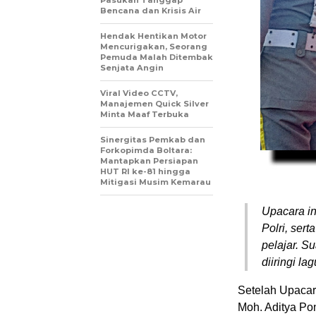
Pasukan Tanggap
Bencana dan Krisis Air
Hendak Hentikan Motor
Mencurigakan, Seorang
Pemuda Malah Ditembak
Senjata Angin
Viral Video CCTV,
Manajemen Quick Silver
Minta Maaf Terbuka
Sinergitas Pemkab dan
Forkopimda Boltara:
Mantapkan Persiapan
HUT RI ke-81 hingga
Mitigasi Musim Kemarau
Upacara ini
Polri, ser
pelajar. S
diiringi l
Setelah Upacar
Moh. Aditya Po