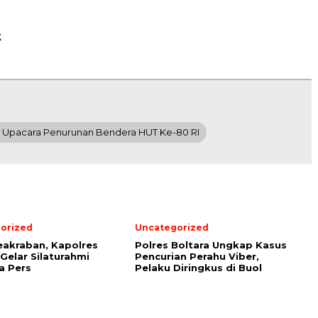
k
 Upacara Penurunan Bendera HUT Ke-80 RI
orized
Uncategorized
eakraban, Kapolres
Polres Boltara Ungkap Kasus
 Gelar Silaturahmi
Pencurian Perahu Viber,
a Pers
Pelaku Diringkus di Buol