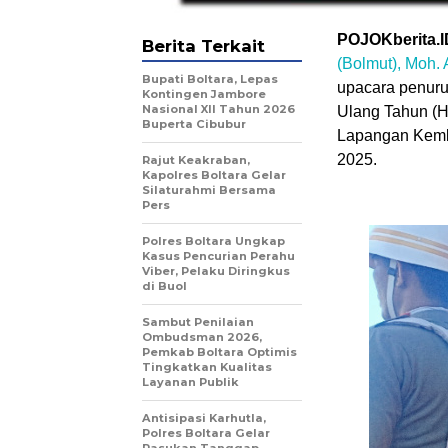
POJOKberita
Berita Terkait
(Bolmut), Moh. 
Bupati Boltara, Lepas
upacara penuru
Kontingen Jambore
Nasional XII Tahun 2026
Ulang Tahun (H
Buperta Cibubur
Lapangan Kemb
2025.
Rajut Keakraban,
Kapolres Boltara Gelar
Silaturahmi Bersama
Pers
Polres Boltara Ungkap
Kasus Pencurian Perahu
Viber, Pelaku Diringkus
di Buol
Sambut Penilaian
Ombudsman 2026,
Pemkab Boltara Optimis
Tingkatkan Kualitas
Layanan Publik
Antisipasi Karhutla,
Polres Boltara Gelar