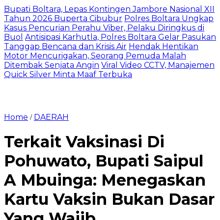
Bupati Boltara, Lepas Kontingen Jambore Nasional XII
Tahun 2026 Buperta Cibubur
Polres Boltara Ungkap
Kasus Pencurian Perahu Viber, Pelaku Diringkus di
Buol
Antisipasi Karhutla, Polres Boltara Gelar Pasukan
Tanggap Bencana dan Krisis Air
Hendak Hentikan
Motor Mencurigakan, Seorang Pemuda Malah
Ditembak Senjata Angin
Viral Video CCTV, Manajemen
Quick Silver Minta Maaf Terbuka
Home
DAERAH
/
Terkait Vaksinasi Di
Pohuwato, Bupati Saipul
A Mbuinga: Menegaskan
Kartu Vaksin Bukan Dasar
Yang Wajib