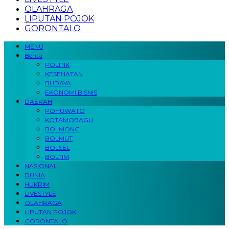
OLAHRAGA
LIPUTAN POJOK
GORONTALO
MENU
Berita
POLITIK
KESEHATAN
BUDAYA
EKONOMI BISNIS
DAERAH
POHUWATO
KOTAMOBAGU
BOLMONG
BOLMUT
BOLSEL
BOLTIM
NASIONAL
DUNIA
HUKRIM
LIVESTYLE
OLAHRAGA
LIPUTAN POJOK
GORONTALO