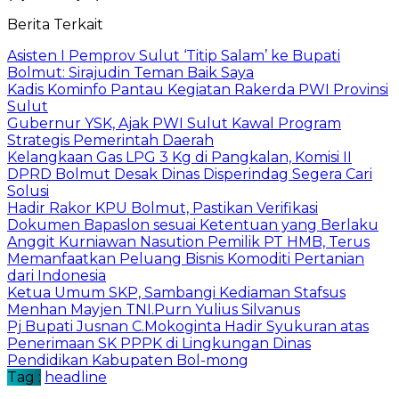
Berita Terkait
Asisten I Pemprov Sulut ‘Titip Salam’ ke Bupati
Bolmut: Sirajudin Teman Baik Saya
Kadis Kominfo Pantau Kegiatan Rakerda PWI Provinsi
Sulut
Gubernur YSK, Ajak PWI Sulut Kawal Program
Strategis Pemerintah Daerah
Kelangkaan Gas LPG 3 Kg di Pangkalan, Komisi II
DPRD Bolmut Desak Dinas Disperindag Segera Cari
Solusi
Hadir Rakor KPU Bolmut, Pastikan Verifikasi
Dokumen Bapaslon sesuai Ketentuan yang Berlaku
Anggit Kurniawan Nasution Pemilik PT HMB, Terus
Memanfaatkan Peluang Bisnis Komoditi Pertanian
dari Indonesia
Ketua Umum SKP, Sambangi Kediaman Stafsus
Menhan Mayjen TNI.Purn Yulius Silvanus
Pj Bupati Jusnan C.Mokoginta Hadir Syukuran atas
Penerimaan SK PPPK di Lingkungan Dinas
Pendidikan Kabupaten Bol-mong
Tag :
headline