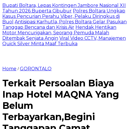
Bupati Boltara, Lepas Kontingen Jambore Nasional XII
Tahun 2026 Buperta Cibubur
Polres Boltara Ungkap
Kasus Pencurian Perahu Viber, Pelaku Diringkus di
Buol
Antisipasi Karhutla, Polres Boltara Gelar Pasukan
Tanggap Bencana dan Krisis Air
Hendak Hentikan
Motor Mencurigakan, Seorang Pemuda Malah
Ditembak Senjata Angin
Viral Video CCTV, Manajemen
Quick Silver Minta Maaf Terbuka
Home
GORONTALO
/
Terkait Persoalan Biaya
Inap Hotel MAQNA Yang
Belum
Terbayarkan,Begini
Tanggapan Camat