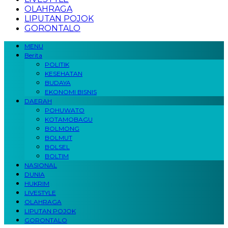
OLAHRAGA
LIPUTAN POJOK
GORONTALO
MENU
Berita
POLITIK
KESEHATAN
BUDAYA
EKONOMI BISNIS
DAERAH
POHUWATO
KOTAMOBAGU
BOLMONG
BOLMUT
BOLSEL
BOLTIM
NASIONAL
DUNIA
HUKRIM
LIVESTYLE
OLAHRAGA
LIPUTAN POJOK
GORONTALO