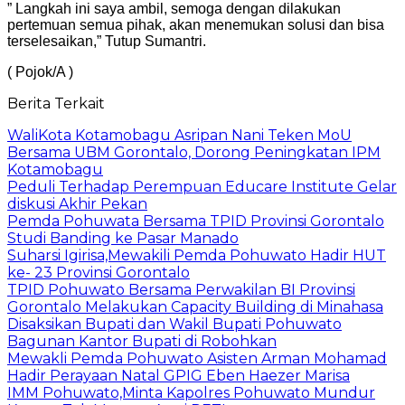
” Langkah ini saya ambil, semoga dengan dilakukan
pertemuan semua pihak, akan menemukan solusi dan bisa
terselesaikan,” Tutup Sumantri.
( Pojok/A )
Berita Terkait
WaliKota Kotamobagu Asripan Nani Teken MoU
Bersama UBM Gorontalo, Dorong Peningkatan IPM
Kotamobagu
Peduli Terhadap Perempuan Educare Institute Gelar
diskusi Akhir Pekan
Pemda Pohuwata Bersama TPID Provinsi Gorontalo
Studi Banding ke Pasar Manado
Suharsi Igirisa,Mewakili Pemda Pohuwato Hadir HUT
ke- 23 Provinsi Gorontalo
TPID Pohuwato Bersama Perwakilan BI Provinsi
Gorontalo Melakukan Capacity Building di Minahasa
Disaksikan Bupati dan Wakil Bupati Pohuwato
Bagunan Kantor Bupati di Robohkan
Mewakli Pemda Pohuwato Asisten Arman Mohamad
Hadir Perayaan Natal GPIG Eben Haezer Marisa
IMM Pohuwato,Minta Kapolres Pohuwato Mundur