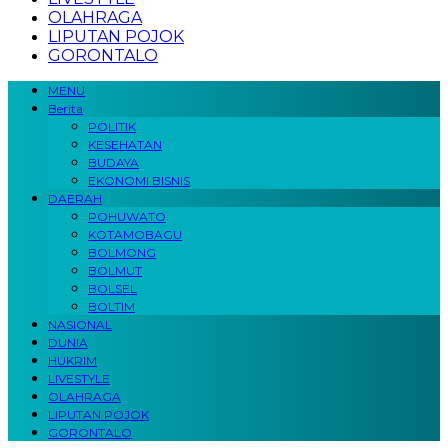
OLAHRAGA
LIPUTAN POJOK
GORONTALO
MENU
Berita
POLITIK
KESEHATAN
BUDAYA
EKONOMI BISNIS
DAERAH
POHUWATO
KOTAMOBAGU
BOLMONG
BOLMUT
BOLSEL
BOLTIM
NASIONAL
DUNIA
HUKRIM
LIVESTYLE
OLAHRAGA
LIPUTAN POJOK
GORONTALO