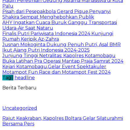
Hadiri Peresmian Gedung Asrama Mahasiswa di Kota
Palu
Pisah dari Pesepakbola Gerard Pique,Penyanyi
Shakira Sempat Menghebohkan Publik
AHY Ingatkan Cuaca Buruk Ganggu Transportasi
Udara-Air Saat Nataru
Finalis Putri Pariwisata Indonesia 2024 Kunjungi
Rumah Keripik Az-Zahra
Jusnan Mokoginta Dukung Penuh Putri, Asal BMR
Ikut Ajang Putri Indonesia 2024-2025
Junjung Tinggi Netralitas: Kapolres Kotamobagu
Buka Latihan Pra Operasi Mantap Praja Samrat 2024
Kejari Kotamobagu,Gelar Event Spektakuler
Motampot Fun Race dan Motampot Fest 2024
Tag :
headline
Berita Terbaru
Uncategorized
Rajut Keakraban, Kapolres Boltara Gelar Silaturahmi
Bersama Pers