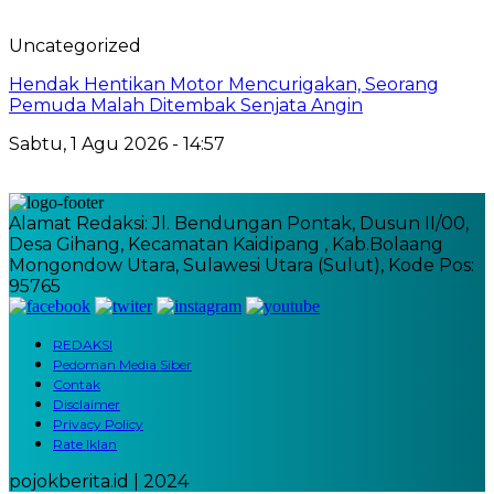
Uncategorized
Hendak Hentikan Motor Mencurigakan, Seorang
Pemuda Malah Ditembak Senjata Angin
Sabtu, 1 Agu 2026 - 14:57
Alamat Redaksi: Jl. Bendungan Pontak, Dusun II/00,
Desa Gihang, Kecamatan Kaidipang , Kab.Bolaang
Mongondow Utara, Sulawesi Utara (Sulut), Kode Pos:
95765
REDAKSI
Pedoman Media Siber
Contak
Disclaimer
Privacy Policy
Rate Iklan
pojokberita.id | 2024