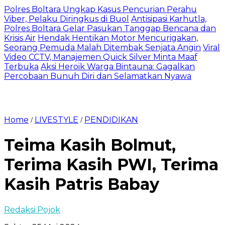
Polres Boltara Ungkap Kasus Pencurian Perahu
Viber, Pelaku Diringkus di Buol
Antisipasi Karhutla,
Polres Boltara Gelar Pasukan Tanggap Bencana dan
Krisis Air
Hendak Hentikan Motor Mencurigakan,
Seorang Pemuda Malah Ditembak Senjata Angin
Viral
Video CCTV, Manajemen Quick Silver Minta Maaf
Terbuka
Aksi Heroik Warga Bintauna: Gagalkan
Percobaan Bunuh Diri dan Selamatkan Nyawa
Home
LIVESTYLE
PENDIDIKAN
/
/
Teima Kasih Bolmut,
Terima Kasih PWI, Terima
Kasih Patris Babay
Redaksi Pojok