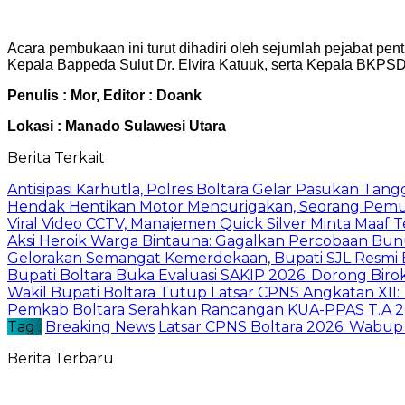
Acara pembukaan ini turut dihadiri oleh sejumlah pejabat pen
Kepala Bappeda Sulut Dr. Elvira Katuuk, serta Kepala BKPSD
Penulis : Mor, Editor : Doank
Lokasi : Manado Sulawesi Utara
Berita Terkait
Antisipasi Karhutla, Polres Boltara Gelar Pasukan Tang
Hendak Hentikan Motor Mencurigakan, Seorang Pemu
Viral Video CCTV, Manajemen Quick Silver Minta Maaf 
Aksi Heroik Warga Bintauna: Gagalkan Percobaan Bun
Gelorakan Semangat Kemerdekaan, Bupati SJL Resmi 
Bupati Boltara Buka Evaluasi SAKIP 2026: Dorong Birokr
Wakil Bupati Boltara Tutup Latsar CPNS Angkatan XII
Pemkab Boltara Serahkan Rancangan KUA-PPAS T.A 
Tag :
Breaking News
Latsar CPNS Boltara 2026: Wabup
Berita Terbaru