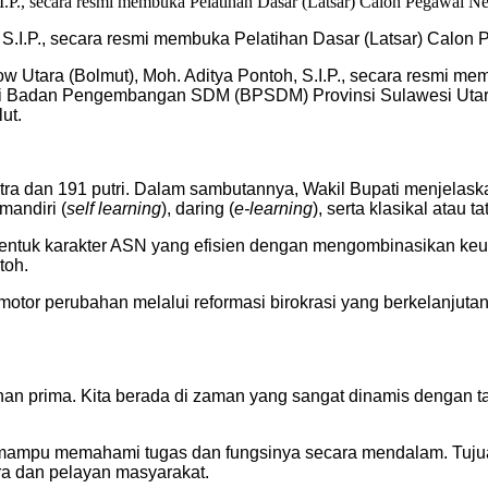
 S.I.P., secara resmi membuka Pelatihan Dasar (Latsar) Calo
 Utara (Bolmut), Moh. Aditya Pontoh, S.I.P., secara resmi mem
i Badan Pengembangan SDM (BPSDM) Provinsi Sulawesi Utara S
ut.
 77 putra dan 191 putri. Dalam sambutannya, Wakil Bupati menje
andiri (
self learning
), daring (
e-learning
), serta klasikal atau t
bentuk karakter ASN yang efisien dengan mengombinasikan keun
toh.
motor perubahan melalui reformasi birokrasi yang berkelanjut
an prima. Kita berada di zaman yang sangat dinamis dengan tan
a mampu memahami tugas dan fungsinya secara mendalam. Tujua
ra dan pelayan masyarakat.