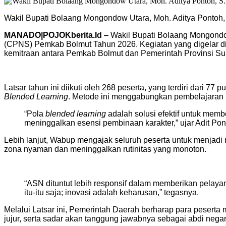
Wakil Bupati Bolaang Mongondow Utara, Moh. Aditya Pontoh,
MANADO|POJOKberita.Id
– Wakil Bupati Bolaang Mongondow
(CPNS) Pemkab Bolmut Tahun 2026. Kegiatan yang digelar d
kemitraan antara Pemkab Bolmut dan Pemerintah Provinsi Sul
Latsar tahun ini diikuti oleh 268 peserta, yang terdiri dari
Blended Learning
. Metode ini menggabungkan pembelajaran m
“Pola
blended learning
adalah solusi efektif untuk mem
meninggalkan esensi pembinaan karakter,” ujar Adit Pon
Lebih lanjut, Wabup mengajak seluruh peserta untuk menjadi 
zona nyaman dan meninggalkan rutinitas yang monoton.
“ASN dituntut lebih responsif dalam memberikan pelayan
itu-itu saja; inovasi adalah keharusan,” tegasnya.
Melalui Latsar ini, Pemerintah Daerah berharap para pesert
jujur, serta sadar akan tanggung jawabnya sebagai abdi nega