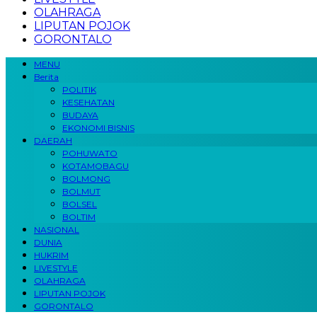
OLAHRAGA
LIPUTAN POJOK
GORONTALO
MENU
Berita
POLITIK
KESEHATAN
BUDAYA
EKONOMI BISNIS
DAERAH
POHUWATO
KOTAMOBAGU
BOLMONG
BOLMUT
BOLSEL
BOLTIM
NASIONAL
DUNIA
HUKRIM
LIVESTYLE
OLAHRAGA
LIPUTAN POJOK
GORONTALO