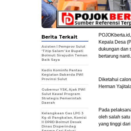
POJOKberta.id
Berita Terkait
Kepala Desa (P
Asisten I Pemprov Sulut
dukungan dan s
‘Titip Salam’ ke Bupati
Bolmut: Sirajudin Teman
bertarung nant
Baik Saya
Kadis Kominfo Pantau
Kegiatan Rakerda PWI
Provinsi Sulut
Diketahui calo
Herman Yajital
Gubernur YSK, Ajak PWI
Sulut Kawal Program
Strategis Pemerintah
Daerah
Pada pelaksana
Kelangkaan Gas LPG 3
oleh salah satu
Kg di Pangkalan, Komisi
II DPRD Bolmut Desak
yang tinggi dar
Dinas Disperindag
Segera Cari Solusi