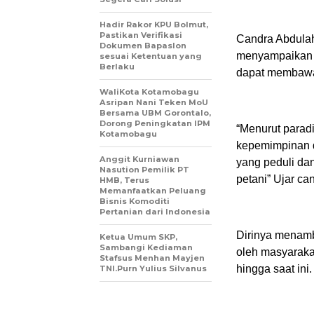
Hadir Rakor KPU Bolmut,
Pastikan Verifikasi
Candra Abdulah
Dokumen Bapaslon
menyampaikan d
sesuai Ketentuan yang
Berlaku
dapat membawa
WaliKota Kotamobagu
Asripan Nani Teken MoU
Bersama UBM Gorontalo,
Dorong Peningkatan IPM
“Menurut parad
Kotamobagu
kepemimpinan d
Anggit Kurniawan
yang peduli da
Nasution Pemilik PT
petani” Ujar ca
HMB, Terus
Memanfaatkan Peluang
Bisnis Komoditi
Pertanian dari Indonesia
Dirinya menamb
Ketua Umum SKP,
Sambangi Kediaman
oleh masyarakat
Stafsus Menhan Mayjen
hingga saat ini.
TNI.Purn Yulius Silvanus