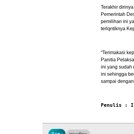
Terakhir dirin
Pemerintah Des
pemilihan ini y
terlqntiknya K
“Terimakasi ke
Panitia Pelaks
ini yang suda
ini sehingga b
sampai dengan 
Penulis : I
Tag :
Headline