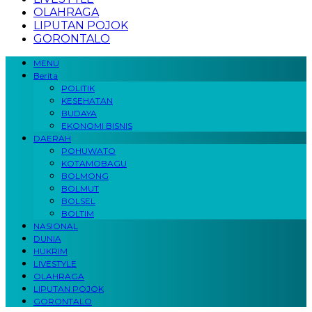
OLAHRAGA
LIPUTAN POJOK
GORONTALO
MENU
Berita
POLITIK
KESEHATAN
BUDAYA
EKONOMI BISNIS
DAERAH
POHUWATO
KOTAMOBAGU
BOLMONG
BOLMUT
BOLSEL
BOLTIM
NASIONAL
DUNIA
HUKRIM
LIVESTYLE
OLAHRAGA
LIPUTAN POJOK
GORONTALO