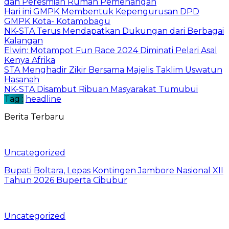
dan Peresmian Rumah Pemenangan
Hari ini GMPK Membentuk Kepengurusan DPD
GMPK Kota- Kotamobagu
NK-STA Terus Mendapatkan Dukungan dari Berbagai
Kalangan
Elwin: Motampot Fun Race 2024 Diminati Pelari Asal
Kenya Afrika
STA Menghadir Zikir Bersama Majelis Taklim Uswatun
Hasanah
NK-STA Disambut Ribuan Masyarakat Tumubui
Tag :
headline
Berita Terbaru
Uncategorized
Bupati Boltara, Lepas Kontingen Jambore Nasional XII
Tahun 2026 Buperta Cibubur
Uncategorized