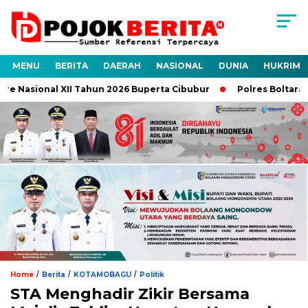
MENU
BERITA
DAERAH
NASIONAL
DUNIA
HUKRIM
 Nasional XII Tahun 2026 Buperta Cibubur
Polres Boltara Un
/
/
/
Home
Berita
KOTAMOBAGU
Politik
STA Menghadir Zikir Bersama