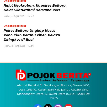
Uncategorized
Rajut Keakraban, Kapolres Boltara
Gelar Silaturahmi Bersama Pers
Rabu, 5 Agu 2026 - 22:23
Uncategorized
Polres Boltara Ungkap Kasus
Pencurian Perahu Viber, Pelaku
Diringkus di Buol
Rabu, 5 Agu 2026 - 10:54
Alamat Redaksi: Jl. Bendungan Pontak, Dusun II/00,
Desa Gihang, Kecamatan Kaidipang , Kab.Bolaang
Mongondow Utara, Sulawesi Utara (Sulut), Kode Pos:
95765