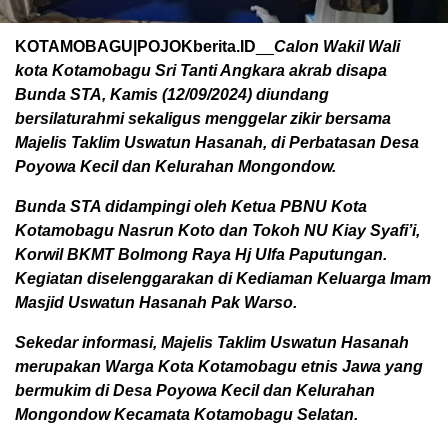
KOTAMOBAGU|POJOKberita.ID
__
Calon Wakil Wali
kota Kotamobagu Sri Tanti Angkara akrab disapa
Bunda STA, Kamis (12/09/2024) diundang
bersilaturahmi sekaligus menggelar zikir bersama
Majelis Taklim Uswatun Hasanah, di Perbatasan Desa
Poyowa Kecil dan Kelurahan Mongondow.
Bunda STA didampingi oleh Ketua PBNU Kota
Kotamobagu Nasrun Koto dan Tokoh NU Kiay Syafi’i,
Korwil BKMT Bolmong Raya Hj Ulfa Paputungan.
Kegiatan diselenggarakan di Kediaman Keluarga Imam
Masjid Uswatun Hasanah Pak Warso.
Sekedar informasi, Majelis Taklim Uswatun Hasanah
merupakan Warga Kota Kotamobagu etnis Jawa yang
bermukim di Desa Poyowa Kecil dan Kelurahan
Mongondow Kecamata Kotamobagu Selatan.