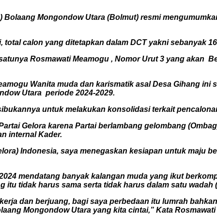
 Bolaang Mongondow Utara (Bolmut) resmi mengumumkan D
 total calon yang ditetapkan dalam DCT yakni sebanyak 16 or
h satunya Rosmawati Meamogu , Nomor Urut 3 yang akan Ber
eamogu Wanita muda dan karismatik asal Desa Gihang ini si
dow Utara periode 2024-2029.
sibukannya untuk melakukan konsolidasi terkait pencalon
Partai Gelora karena Partai berlambang gelombang (Ombag
 internal Kader.
elora) Indonesia, saya menegaskan kesiapan untuk maju ber
24 mendatang banyak kalangan muda yang ikut berkompeti
tu tidak harus sama serta tidak harus dalam satu wadah (P
bekerja dan berjuang, bagi saya perbedaan itu lumrah bahkan
laang Mongondow Utara yang kita cintai,” Kata Rosmawati