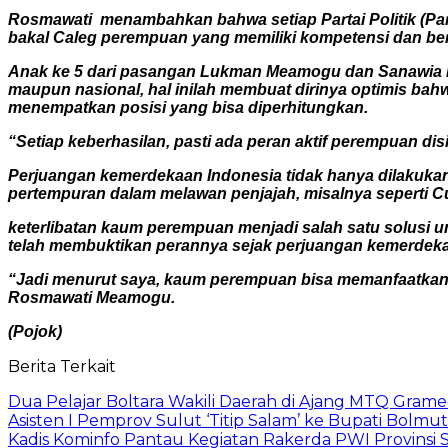
Rosmawati menambahkan bahwa setiap Partai Politik (Par
bakal Caleg perempuan yang memiliki kompetensi dan be
Anak ke 5 dari pasangan Lukman Meamogu dan Sanawia Bol
maupun nasional, hal inilah membuat dirinya optimis ba
menempatkan posisi yang bisa diperhitungkan.
“Setiap keberhasilan, pasti ada peran aktif perempuan d
Perjuangan kemerdekaan Indonesia tidak hanya dilakukan 
pertempuran dalam melawan penjajah, misalnya seperti Cu
keterlibatan kaum perempuan menjadi salah satu solusi 
telah membuktikan perannya sejak perjuangan kemerdeka
“Jadi menurut saya, kaum perempuan bisa memanfaatkan
Rosmawati Meamogu.
(Pojok)
Berita Terkait
Dua Pelajar Boltara Wakili Daerah di Ajang MTQ Gramed
Asisten I Pemprov Sulut ‘Titip Salam’ ke Bupati Bolmut
Kadis Kominfo Pantau Kegiatan Rakerda PWI Provinsi 