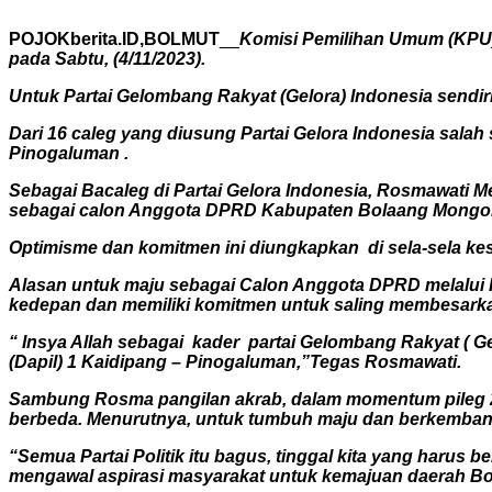
POJOKberita.ID,BOLMUT
__
Komisi Pemilihan Umum (KPU)
pada Sabtu, (4/11/2023).
Untuk Partai Gelombang Rakyat (Gelora) Indonesia sendiri,
Dari 16 caleg yang diusung Partai Gelora Indonesia sala
Pinogaluman .
Sebagai Bacaleg di Partai Gelora Indonesia, Rosmawati M
sebagai calon Anggota DPRD Kabupaten Bolaang Mongon
Optimisme dan komitmen ini diungkapkan di sela-sela ke
Alasan untuk maju sebagai Calon Anggota DPRD melalui 
kedepan dan memiliki komitmen untuk saling membesarkan
“ Insya Allah sebagai kader partai Gelombang Rakyat ( G
(Dapil) 1 Kaidipang – Pinogaluman,”Tegas Rosmawati.
Sambung Rosma pangilan akrab, dalam momentum pileg 20
berbeda. Menurutnya, untuk tumbuh maju dan berkembang i
“Semua Partai Politik itu bagus, tinggal kita yang harus 
mengawal aspirasi masyarakat untuk kemajuan daerah Bo