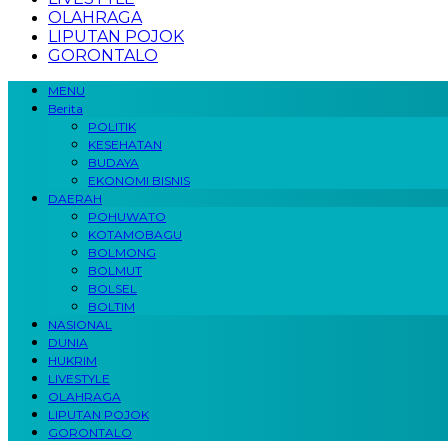
OLAHRAGA
LIPUTAN POJOK
GORONTALO
MENU
Berita
POLITIK
KESEHATAN
BUDAYA
EKONOMI BISNIS
DAERAH
POHUWATO
KOTAMOBAGU
BOLMONG
BOLMUT
BOLSEL
BOLTIM
NASIONAL
DUNIA
HUKRIM
LIVESTYLE
OLAHRAGA
LIPUTAN POJOK
GORONTALO