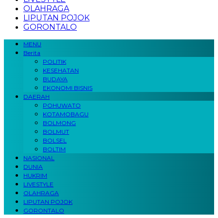
OLAHRAGA
LIPUTAN POJOK
GORONTALO
MENU
Berita
POLITIK
KESEHATAN
BUDAYA
EKONOMI BISNIS
DAERAH
POHUWATO
KOTAMOBAGU
BOLMONG
BOLMUT
BOLSEL
BOLTIM
NASIONAL
DUNIA
HUKRIM
LIVESTYLE
OLAHRAGA
LIPUTAN POJOK
GORONTALO