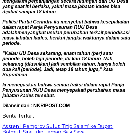
mengalami perpanjangan secara hitungan dari UU Desa
yang saat ini berlaku, yakni masa jabatan kades bisa
dijabat sampai 18 tahun.
Politisi Partai Gerindra itu menyebut bahwa kesepakatan
dalam rapat Panja Penyusunan RUU Desa
adalahmenyangkut usulan perubahan terkait periodisasi
masa jabatan kades, berikut jangka waktunya dalam satu
periode.
“Kalau UU Desa sekarang, enam tahun (per) satu
periode, boleh tiga periode, itu kan 18 tahun. Nah,
sekarang (diusulkan) jadi sembilan tahun, hanya boleh
dua kali (periode). Jadi, tetap 18 tahun juga,” kata
Supratman.
Ia menegaskan bahwa semua fraksi dalam rapat Panja
Penyusunan RUU Desa menyepakati perubahan masa
jabatan kades tersebut.
Dilansir dari : NKRIPOST.COM
Berita Terkait
Asisten I Pemprov Sulut ‘Titip Salam’ ke Bupati
Bolmut: Sirajudin Teman Baik Saya