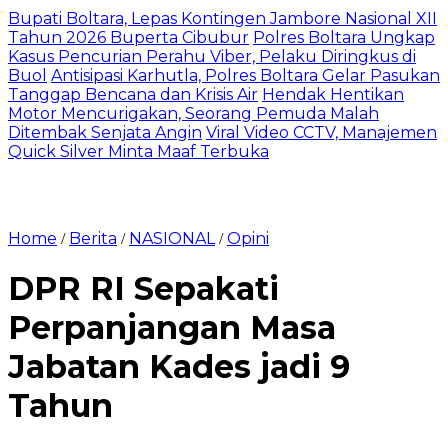
Bupati Boltara, Lepas Kontingen Jambore Nasional XII
Tahun 2026 Buperta Cibubur
Polres Boltara Ungkap
Kasus Pencurian Perahu Viber, Pelaku Diringkus di
Buol
Antisipasi Karhutla, Polres Boltara Gelar Pasukan
Tanggap Bencana dan Krisis Air
Hendak Hentikan
Motor Mencurigakan, Seorang Pemuda Malah
Ditembak Senjata Angin
Viral Video CCTV, Manajemen
Quick Silver Minta Maaf Terbuka
Home
Berita
NASIONAL
Opini
/
/
/
DPR RI Sepakati
Perpanjangan Masa
Jabatan Kades jadi 9
Tahun