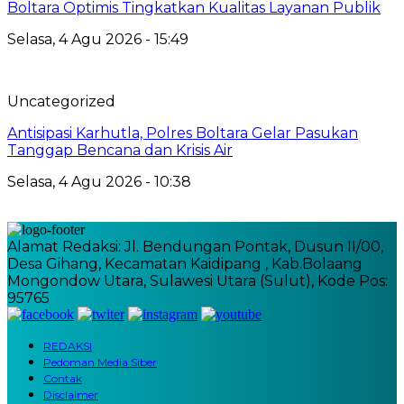
Boltara Optimis Tingkatkan Kualitas Layanan Publik
Selasa, 4 Agu 2026 - 15:49
Uncategorized
Antisipasi Karhutla, Polres Boltara Gelar Pasukan
Tanggap Bencana dan Krisis Air
Selasa, 4 Agu 2026 - 10:38
Alamat Redaksi: Jl. Bendungan Pontak, Dusun II/00,
Desa Gihang, Kecamatan Kaidipang , Kab.Bolaang
Mongondow Utara, Sulawesi Utara (Sulut), Kode Pos:
95765
REDAKSI
Pedoman Media Siber
Contak
Disclaimer