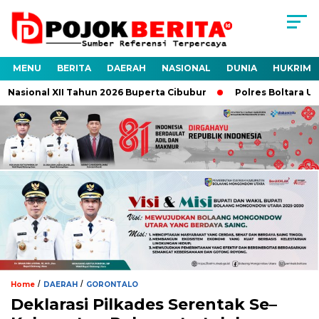
MENU
BERITA
DAERAH
NASIONAL
DUNIA
HUKRIM
Nasional XII Tahun 2026 Buperta Cibubur
Polres Boltara Ungk
/
/
Home
DAERAH
GORONTALO
Deklarasi Pilkades Serentak Se–