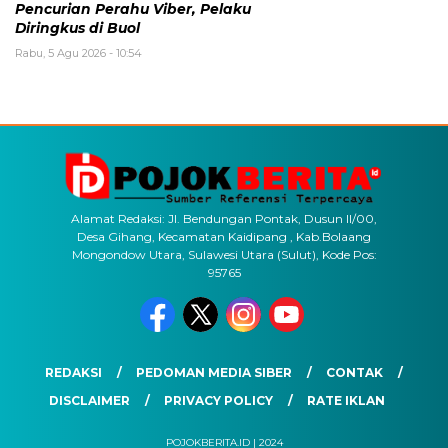
Pencurian Perahu Viber, Pelaku
Diringkus di Buol
Rabu, 5 Agu 2026 - 10:54
Alamat Redaksi: Jl. Bendungan Pontak, Dusun II/00,
Desa Gihang, Kecamatan Kaidipang , Kab.Bolaang
Mongondow Utara, Sulawesi Utara (Sulut), Kode Pos:
95765
REDAKSI
PEDOMAN MEDIA SIBER
CONTAK
DISCLAIMER
PRIVACY POLICY
RATE IKLAN
POJOKBERITA.ID | 2024