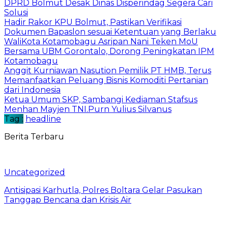
DPRD Bolmut Desak Dinas Disperindag Segera Cari
Solusi
Hadir Rakor KPU Bolmut, Pastikan Verifikasi
Dokumen Bapaslon sesuai Ketentuan yang Berlaku
WaliKota Kotamobagu Asripan Nani Teken MoU
Bersama UBM Gorontalo, Dorong Peningkatan IPM
Kotamobagu
Anggit Kurniawan Nasution Pemilik PT HMB, Terus
Memanfaatkan Peluang Bisnis Komoditi Pertanian
dari Indonesia
Ketua Umum SKP, Sambangi Kediaman Stafsus
Menhan Mayjen TNI.Purn Yulius Silvanus
Tag :
headline
Berita Terbaru
Uncategorized
Antisipasi Karhutla, Polres Boltara Gelar Pasukan
Tanggap Bencana dan Krisis Air