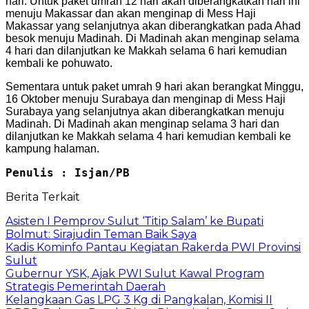
hari. Untuk paket umrah 12 hari akan diberangkatkan hari ini
menuju Makassar dan akan menginap di Mess Haji
Makassar yang selanjutnya akan diberangkatkan pada Ahad
besok menuju Madinah. Di Madinah akan menginap selama
4 hari dan dilanjutkan ke Makkah selama 6 hari kemudian
kembali ke pohuwato.
Sementara untuk paket umrah 9 hari akan berangkat Minggu,
16 Oktober menuju Surabaya dan menginap di Mess Haji
Surabaya yang selanjutnya akan diberangkatkan menuju
Madinah. Di Madinah akan menginap selama 3 hari dan
dilanjutkan ke Makkah selama 4 hari kemudian kembali ke
kampung halaman.
Penulis : Isjan/PB
Berita Terkait
Asisten I Pemprov Sulut ‘Titip Salam’ ke Bupati
Bolmut: Sirajudin Teman Baik Saya
Kadis Kominfo Pantau Kegiatan Rakerda PWI Provinsi
Sulut
Gubernur YSK, Ajak PWI Sulut Kawal Program
Strategis Pemerintah Daerah
Kelangkaan Gas LPG 3 Kg di Pangkalan, Komisi II