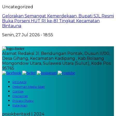
Uncategorized
Gelorakan Semangat Kemerdekaan, Bupati SJL Resmi
Buka Porseni HUT RI ke-81 Tingkat Kecamatan
Bintauna
Senin, 27 Jul 2026 - 18:55
Alamat Redaksi: Jl. Bendungan Pontak, Dusun II/00,
Desa Gihang, Kecamatan Kaidipang , Kab.Bolaang
Mongondow Utara, Sulawesi Utara (Sulut), Kode Pos:
95765
REDAKSI
Pedoman Media Siber
Contak
Disclaimer
Privacy Policy
Rate Iklan
pojokberita.id | 2024