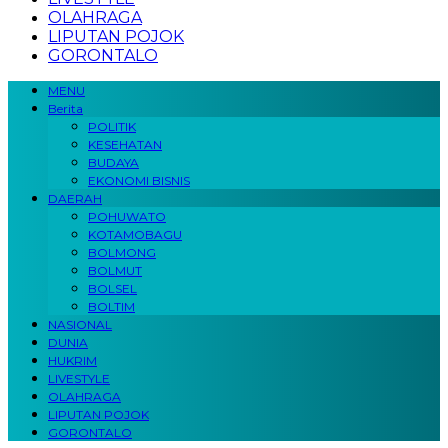
OLAHRAGA
LIPUTAN POJOK
GORONTALO
MENU
Berita
POLITIK
KESEHATAN
BUDAYA
EKONOMI BISNIS
DAERAH
POHUWATO
KOTAMOBAGU
BOLMONG
BOLMUT
BOLSEL
BOLTIM
NASIONAL
DUNIA
HUKRIM
LIVESTYLE
OLAHRAGA
LIPUTAN POJOK
GORONTALO