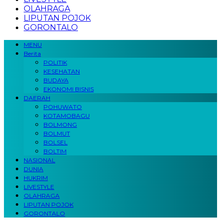
OLAHRAGA
LIPUTAN POJOK
GORONTALO
MENU
Berita
POLITIK
KESEHATAN
BUDAYA
EKONOMI BISNIS
DAERAH
POHUWATO
KOTAMOBAGU
BOLMONG
BOLMUT
BOLSEL
BOLTIM
NASIONAL
DUNIA
HUKRIM
LIVESTYLE
OLAHRAGA
LIPUTAN POJOK
GORONTALO