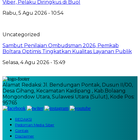
Viber, Pelaku Diringkus di Buol
Rabu, 5 Agu 2026 - 10:54
Uncategorized
Sambut Penilaian Ombudsman 2026, Pemkab
Boltara Optimis Tingkatkan Kualitas Layanan Publik
Selasa, 4 Agu 2026 - 15:49
Alamat Redaksi: Jl. Bendungan Pontak, Dusun II/00,
Desa Gihang, Kecamatan Kaidipang , Kab.Bolaang
Mongondow Utara, Sulawesi Utara (Sulut), Kode Pos:
95765
REDAKSI
Pedoman Media Siber
Contak
Disclaimer