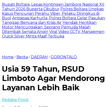
Bupati Boltara, Lepas Kontingen Jambore Nasional XII
Tahun 2026 Buperta Cibubur
Polres Boltara Ungkap
Kasus Pencurian Perahu Viber, Pelaku Diringkus di
Buol
Antisipasi Karhutla, Polres Boltara Gelar Pasukan
Tanggap Bencana dan Krisis Air
Hendak Hentikan
Motor Mencurigakan, Seorang Pemuda Malah
Ditembak Senjata Angin
Viral Video CCTV, Manajemen
Quick Silver Minta Maaf Terbuka
Home
Berita
DAERAH
GORONTALO
/
/
/
Usia 59 Tahun, RSUD
Limboto Agar Mendorong
Layanan Lebih Baik
Redaksi Pojok