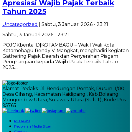
Apresiasi Wajib Pajak Terbaik
Tahun 2025
Uncategorized
| Sabtu, 3 Januari 2026 - 23:21
Sabtu, 3 Januari 2026 - 23:21
POJOKberita.ID|KOTAMBAGU – Wakil Wali Kota
Kotamobagu Rendy V. Mangkat, menghadiri kegiatan
Gathering Pajak Daerah dan Penyerahan Piagam
Penghargaan kepada Wajib Pajak Terbaik Tahun
2025….
Alamat Redaksi: Jl. Bendungan Pontak, Dusun II/00,
Desa Gihang, Kecamatan Kaidipang , Kab.Bolaang
Mongondow Utara, Sulawesi Utara (Sulut), Kode Pos:
95765
REDAKSI
Pedoman Media Siber
Contak