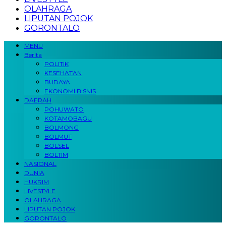
OLAHRAGA
LIPUTAN POJOK
GORONTALO
MENU
Berita
POLITIK
KESEHATAN
BUDAYA
EKONOMI BISNIS
DAERAH
POHUWATO
KOTAMOBAGU
BOLMONG
BOLMUT
BOLSEL
BOLTIM
NASIONAL
DUNIA
HUKRIM
LIVESTYLE
OLAHRAGA
LIPUTAN POJOK
GORONTALO