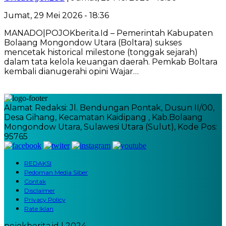
Jumat, 29 Mei 2026 - 18:36
MANADO|POJOKberita.Id – Pemerintah Kabupaten
Bolaang Mongondow Utara (Boltara) sukses
mencetak historical milestone (tonggak sejarah)
dalam tata kelola keuangan daerah. Pemkab Boltara
kembali dianugerahi opini Wajar…
Alamat Redaksi: Jl. Bendungan Pontak, Dusun II/00,
Desa Gihang, Kecamatan Kaidipang , Kab.Bolaang
Mongondow Utara, Sulawesi Utara (Sulut), Kode Pos:
95765
REDAKSI
Pedoman Media Siber
Contak
Disclaimer
Privacy Policy
Rate Iklan
pojokberita.id | 2024