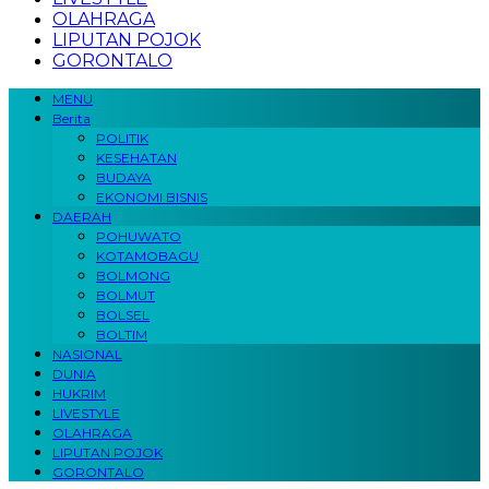
OLAHRAGA
LIPUTAN POJOK
GORONTALO
MENU
Berita
POLITIK
KESEHATAN
BUDAYA
EKONOMI BISNIS
DAERAH
POHUWATO
KOTAMOBAGU
BOLMONG
BOLMUT
BOLSEL
BOLTIM
NASIONAL
DUNIA
HUKRIM
LIVESTYLE
OLAHRAGA
LIPUTAN POJOK
GORONTALO