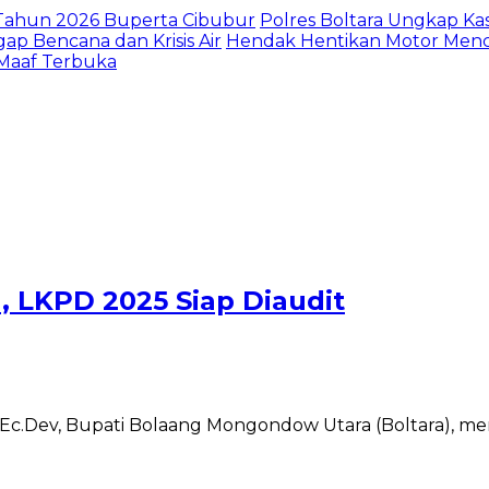
I Tahun 2026 Buperta Cibubur
Polres Boltara Ungkap Kas
gap Bencana dan Krisis Air
Hendak Hentikan Motor Menc
 Maaf Terbuka
, LKPD 2025 Siap Diaudit
, M.Ec.Dev, Bupati Bolaang Mongondow Utara (Boltara)