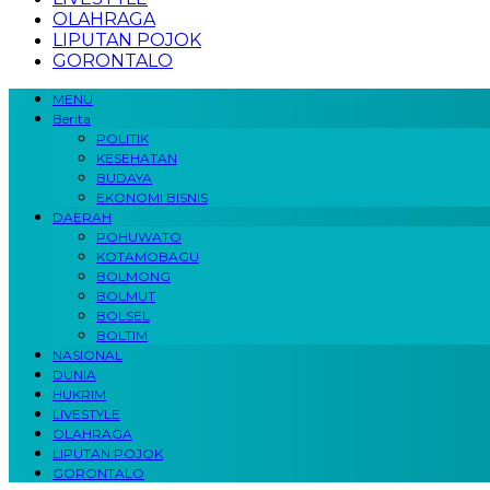
OLAHRAGA
LIPUTAN POJOK
GORONTALO
MENU
Berita
POLITIK
KESEHATAN
BUDAYA
EKONOMI BISNIS
DAERAH
POHUWATO
KOTAMOBAGU
BOLMONG
BOLMUT
BOLSEL
BOLTIM
NASIONAL
DUNIA
HUKRIM
LIVESTYLE
OLAHRAGA
LIPUTAN POJOK
GORONTALO