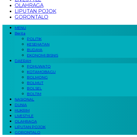
OLAHRAGA
LIPUTAN POJOK
GORONTALO
MENU
Berita
POLITIK
KESEHATAN
BUDAYA
EKONOMI BISNIS
DAERAH
POHUWATO
KOTAMOBAGU
BOLMONG
BOLMUT
BOLSEL
BOLTIM
NASIONAL
DUNIA
HUKRIM
LIVESTYLE
OLAHRAGA
LIPUTAN POJOK
GORONTALO