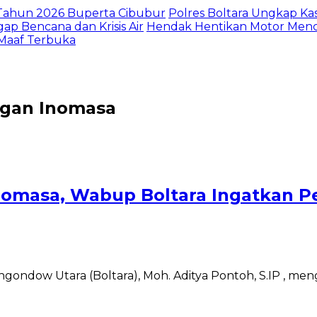
I Tahun 2026 Buperta Cibubur
Polres Boltara Ungkap Kas
gap Bencana dan Krisis Air
Hendak Hentikan Motor Menc
 Maaf Terbuka
angan Inomasa
 Inomasa, Wabup Boltara Ingatkan 
ondow Utara (Boltara), Moh. Aditya Pontoh, S.IP , me