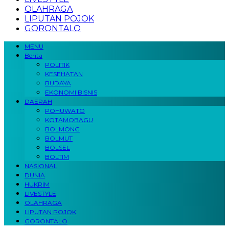
OLAHRAGA
LIPUTAN POJOK
GORONTALO
MENU
Berita
POLITIK
KESEHATAN
BUDAYA
EKONOMI BISNIS
DAERAH
POHUWATO
KOTAMOBAGU
BOLMONG
BOLMUT
BOLSEL
BOLTIM
NASIONAL
DUNIA
HUKRIM
LIVESTYLE
OLAHRAGA
LIPUTAN POJOK
GORONTALO