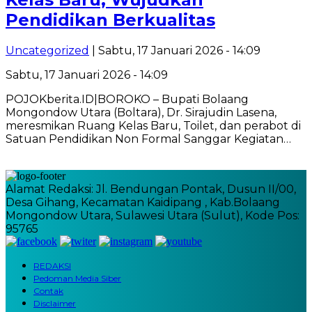
Pendidikan Berkualitas
Uncategorized
| Sabtu, 17 Januari 2026 - 14:09
Sabtu, 17 Januari 2026 - 14:09
POJOKberita.ID|BOROKO – Bupati Bolaang
Mongondow Utara (Boltara), Dr. Sirajudin Lasena,
meresmikan Ruang Kelas Baru, Toilet, dan perabot di
Satuan Pendidikan Non Formal Sanggar Kegiatan…
Alamat Redaksi: Jl. Bendungan Pontak, Dusun II/00,
Desa Gihang, Kecamatan Kaidipang , Kab.Bolaang
Mongondow Utara, Sulawesi Utara (Sulut), Kode Pos:
95765
REDAKSI
Pedoman Media Siber
Contak
Disclaimer