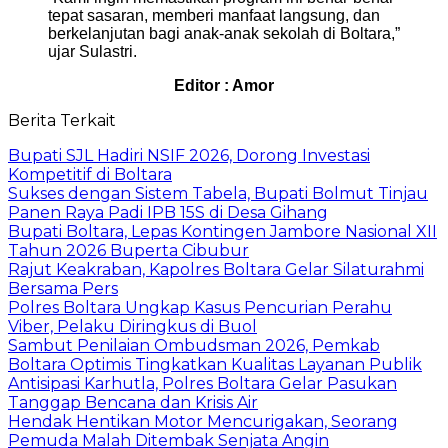
tepat sasaran, memberi manfaat langsung, dan
berkelanjutan bagi anak-anak sekolah di Boltara,”
ujar Sulastri.
Editor : Amor
Berita Terkait
Bupati SJL Hadiri NSIF 2026, Dorong Investasi
Kompetitif di Boltara
Sukses dengan Sistem Tabela, Bupati Bolmut Tinjau
Panen Raya Padi IPB 15S di Desa Gihang
Bupati Boltara, Lepas Kontingen Jambore Nasional XII
Tahun 2026 Buperta Cibubur
Rajut Keakraban, Kapolres Boltara Gelar Silaturahmi
Bersama Pers
Polres Boltara Ungkap Kasus Pencurian Perahu
Viber, Pelaku Diringkus di Buol
Sambut Penilaian Ombudsman 2026, Pemkab
Boltara Optimis Tingkatkan Kualitas Layanan Publik
Antisipasi Karhutla, Polres Boltara Gelar Pasukan
Tanggap Bencana dan Krisis Air
Hendak Hentikan Motor Mencurigakan, Seorang
Pemuda Malah Ditembak Senjata Angin