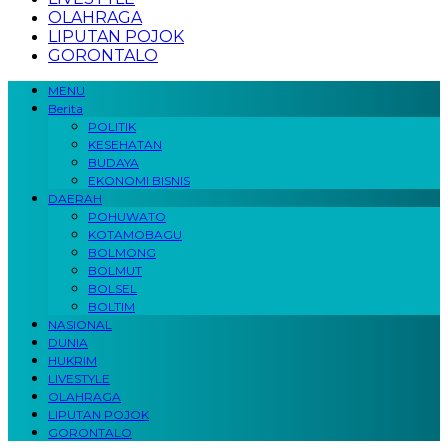
OLAHRAGA
LIPUTAN POJOK
GORONTALO
MENU
Berita
POLITIK
KESEHATAN
BUDAYA
EKONOMI BISNIS
DAERAH
POHUWATO
KOTAMOBAGU
BOLMONG
BOLMUT
BOLSEL
BOLTIM
NASIONAL
DUNIA
HUKRIM
LIVESTYLE
OLAHRAGA
LIPUTAN POJOK
GORONTALO