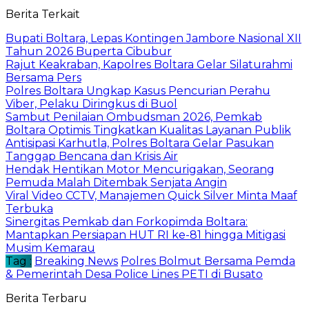
Berita Terkait
Bupati Boltara, Lepas Kontingen Jambore Nasional XII
Tahun 2026 Buperta Cibubur
Rajut Keakraban, Kapolres Boltara Gelar Silaturahmi
Bersama Pers
Polres Boltara Ungkap Kasus Pencurian Perahu
Viber, Pelaku Diringkus di Buol
Sambut Penilaian Ombudsman 2026, Pemkab
Boltara Optimis Tingkatkan Kualitas Layanan Publik
Antisipasi Karhutla, Polres Boltara Gelar Pasukan
Tanggap Bencana dan Krisis Air
Hendak Hentikan Motor Mencurigakan, Seorang
Pemuda Malah Ditembak Senjata Angin
Viral Video CCTV, Manajemen Quick Silver Minta Maaf
Terbuka
Sinergitas Pemkab dan Forkopimda Boltara:
Mantapkan Persiapan HUT RI ke-81 hingga Mitigasi
Musim Kemarau
Tag :
Breaking News
Polres Bolmut Bersama Pemda
& Pemerintah Desa Police Lines PETI di Busato
Berita Terbaru