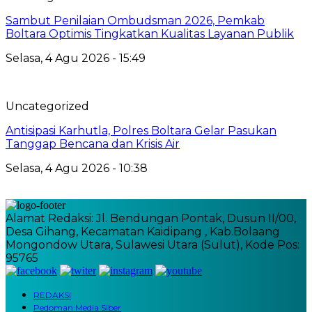
Sambut Penilaian Ombudsman 2026, Pemkab
Boltara Optimis Tingkatkan Kualitas Layanan Publik
Selasa, 4 Agu 2026 - 15:49
Uncategorized
Antisipasi Karhutla, Polres Boltara Gelar Pasukan
Tanggap Bencana dan Krisis Air
Selasa, 4 Agu 2026 - 10:38
Alamat Redaksi: Jl. Bendungan Pontak, Dusun II/00,
Desa Gihang, Kecamatan Kaidipang , Kab.Bolaang
Mongondow Utara, Sulawesi Utara (Sulut), Kode Pos:
95765
REDAKSI
Pedoman Media Siber