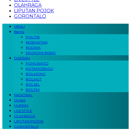
OLAHRAGA
LIPUTAN POJOK
GORONTALO
MENU
Berita
POLITIK
KESEHATAN
BUDAYA
EKONOMI BISNIS
DAERAH
POHUWATO
KOTAMOBAGU
BOLMONG
BOLMUT
BOLSEL
BOLTIM
NASIONAL
DUNIA
HUKRIM
LIVESTYLE
OLAHRAGA
LIPUTAN POJOK
GORONTALO