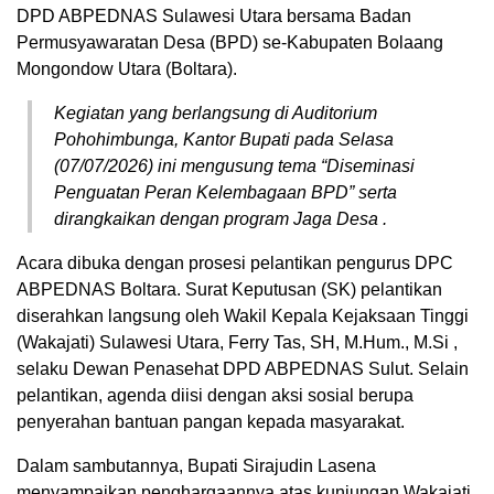
DPD ABPEDNAS Sulawesi Utara bersama Badan
Permusyawaratan Desa (BPD) se-Kabupaten Bolaang
Mongondow Utara (Boltara).
Kegiatan yang berlangsung di Auditorium
Pohohimbunga, Kantor Bupati pada Selasa
(07/07/2026) ini mengusung tema
“Diseminasi
Penguatan Peran Kelembagaan BPD”
serta
dirangkaikan dengan program
Jaga Desa
.
Acara dibuka dengan prosesi pelantikan pengurus DPC
ABPEDNAS Boltara. Surat Keputusan (SK) pelantikan
diserahkan langsung oleh Wakil Kepala Kejaksaan Tinggi
(Wakajati) Sulawesi Utara,
Ferry Tas, SH, M.Hum., M.Si
,
selaku Dewan Penasehat DPD ABPEDNAS Sulut. Selain
pelantikan, agenda diisi dengan aksi sosial berupa
penyerahan bantuan pangan kepada masyarakat.
Dalam sambutannya, Bupati Sirajudin Lasena
menyampaikan penghargaannya atas kunjungan Wakajati