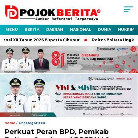
MENU
BERITA
DAERAH
NASIONAL
DUNIA
HUKRIM
nal XII Tahun 2026 Buperta Cibubur
Polres Boltara Ungkap K
/
Home
Uncategorized
Perkuat Peran BPD, Pemkab