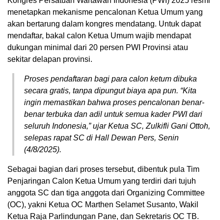
Kongres Persatuan Wartawan Indonesia (PWI) 2025 resmi
menetapkan mekanisme pencalonan Ketua Umum yang
akan bertarung dalam kongres mendatang. Untuk dapat
mendaftar, bakal calon Ketua Umum wajib mendapat
dukungan minimal dari 20 persen PWI Provinsi atau
sekitar delapan provinsi.
Proses pendaftaran bagi para calon ketum dibuka
secara gratis, tanpa dipungut biaya apa pun. “Kita
ingin memastikan bahwa proses pencalonan benar-
benar terbuka dan adil untuk semua kader PWI dari
seluruh Indonesia,” ujar Ketua SC, Zulkifli Gani Ottoh,
selepas rapat SC di Hall Dewan Pers, Senin
(4/8/2025).
Sebagai bagian dari proses tersebut, dibentuk pula Tim
Penjaringan Calon Ketua Umum yang terdiri dari tujuh
anggota SC dan tiga anggota dari Organizing Committee
(OC), yakni Ketua OC Marthen Selamet Susanto, Wakil
Ketua Raja Parlindungan Pane, dan Sekretaris OC TB.