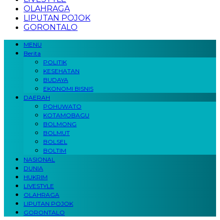
OLAHRAGA
LIPUTAN POJOK
GORONTALO
MENU
Berita
POLITIK
KESEHATAN
BUDAYA
EKONOMI BISNIS
DAERAH
POHUWATO
KOTAMOBAGU
BOLMONG
BOLMUT
BOLSEL
BOLTIM
NASIONAL
DUNIA
HUKRIM
LIVESTYLE
OLAHRAGA
LIPUTAN POJOK
GORONTALO