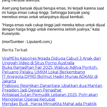
yang menjual asetnya.
Aset yang banyak dijual berupa emas. Ini terjadi karena saat
ini harga emas cukup tinggi. Sehingga banyak yang
menebus emas untuk selanjutnya dijual kembali.
“Harga emas naik cukup tinggi jadi mereka tebus untuk dijual
dengan harga tinggi untuk menerima selisih jualnya,” kata
Kuswiyoto.
(mor/Sumber : Liputan6.com,)
Berita Terkait
Viral!!!Eks Kapolres Ngada Diduga Cabuli 3 Anak dan
Unggah Video di Situs Porno Australia
Buka Ramadhan Fair 2025, Wabup Aditya Pontoh :
Peluang Pelaku UMKM Lokal Berkembang
17 Anggota DPRD Bolmut Hadiri Munas ADKASI di
Jakarta
Prabowo Resmikan Danantara, Libatkan dua Mantan
Presiden Jadi Dewan Penasihat
Antisipasi Jutan Pemudik Lebaran 2025, Polri akan
Menggelar Operasi Ketupat
Mendag Budi : Harga MinyaKita Mahal ada Praktik