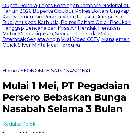
Bupati Boltara, Lepas Kontingen Jambore Nasional XII
Tahun 2026 Buperta Cibubur
Polres Boltara Ungkap
Kasus Pencurian Perahu Viber, Pelaku Diringkus di
Buol
Antisipasi Karhutla, Polres Boltara Gelar Pasukan
Tanggap Bencana dan Krisis Air
Hendak Hentikan
Motor Mencurigakan, Seorang Pemuda Malah
Ditembak Senjata Angin
Viral Video CCTV, Manajemen
Quick Silver Minta Maaf Terbuka
Home
EKONOMI BISNIS
NASIONAL
/
/
Mulai 1 Mei, PT Pegadaian
Persero Bebaskan Bunga
Nasabah Selama 3 Bulan
Redaksi Pojok