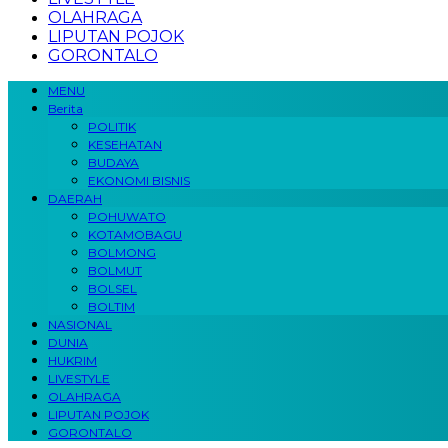
OLAHRAGA
LIPUTAN POJOK
GORONTALO
MENU
Berita
POLITIK
KESEHATAN
BUDAYA
EKONOMI BISNIS
DAERAH
POHUWATO
KOTAMOBAGU
BOLMONG
BOLMUT
BOLSEL
BOLTIM
NASIONAL
DUNIA
HUKRIM
LIVESTYLE
OLAHRAGA
LIPUTAN POJOK
GORONTALO