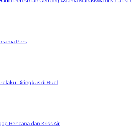
diri Peresmian Gedung Asrama Mahasiswa di Kota Pal
ersama Pers
Pelaku Diringkus di Buol
gap Bencana dan Krisis Air