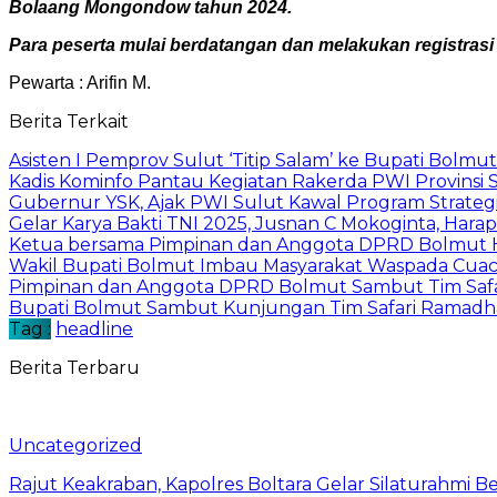
Bolaang Mongondow tahun 2024.
Para peserta mulai berdatangan dan melakukan registrasi
Pewarta : Arifin M.
Berita Terkait
Asisten I Pemprov Sulut ‘Titip Salam’ ke Bupati Bolmut
Kadis Kominfo Pantau Kegiatan Rakerda PWI Provinsi 
Gubernur YSK, Ajak PWI Sulut Kawal Program Strateg
Gelar Karya Bakti TNI 2025, Jusnan C Mokoginta, H
Ketua bersama Pimpinan dan Anggota DPRD Bolmut Ha
Wakil Bupati Bolmut Imbau Masyarakat Waspada Cua
Pimpinan dan Anggota DPRD Bolmut Sambut Tim Saf
Bupati Bolmut Sambut Kunjungan Tim Safari Ramad
Tag :
headline
Berita Terbaru
Uncategorized
Rajut Keakraban, Kapolres Boltara Gelar Silaturahmi B