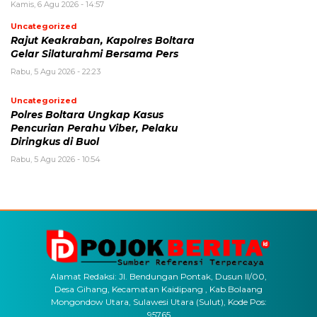
Kamis, 6 Agu 2026 - 14:57
Uncategorized
Rajut Keakraban, Kapolres Boltara
Gelar Silaturahmi Bersama Pers
Rabu, 5 Agu 2026 - 22:23
Uncategorized
Polres Boltara Ungkap Kasus
Pencurian Perahu Viber, Pelaku
Diringkus di Buol
Rabu, 5 Agu 2026 - 10:54
Alamat Redaksi: Jl. Bendungan Pontak, Dusun II/00,
Desa Gihang, Kecamatan Kaidipang , Kab.Bolaang
Mongondow Utara, Sulawesi Utara (Sulut), Kode Pos:
95765