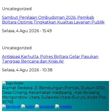
Uncategorized
Sambut Penilaian Ombudsman 2026, Pemkab
Boltara Optimis Tingkatkan Kualitas Layanan Publik
Selasa, 4 Agu 2026 - 15:49
Uncategorized
Antisipasi Karhutla, Polres Boltara Gelar Pasukan
Tanggap Bencana dan Krisis Air
Selasa, 4 Agu 2026 - 10:38
Alamat Redaksi: Jl. Bendungan Pontak, Dusun II/00,
Desa Gihang, Kecamatan Kaidipang , Kab.Bolaang
Mongondow Utara, Sulawesi Utara (Sulut), Kode Pos:
95765