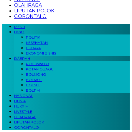
OLAHRAGA
LIPUTAN POJOK
GORONTALO
MENU
Berita
POLITIK
KESEHATAN
BUDAYA
EKONOMI BISNIS
DAERAH
POHUWATO
KOTAMOBAGU
BOLMONG
BOLMUT
BOLSEL
BOLTIM
NASIONAL
DUNIA
HUKRIM
LIVESTYLE
OLAHRAGA
LIPUTAN POJOK
GORONTALO