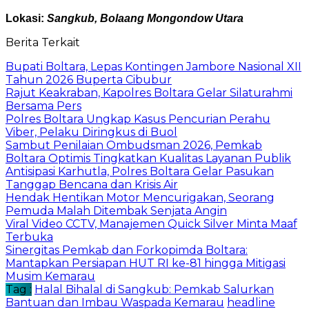
Lokasi:
Sangkub, Bolaang Mongondow Utara
Berita Terkait
Bupati Boltara, Lepas Kontingen Jambore Nasional XII
Tahun 2026 Buperta Cibubur
Rajut Keakraban, Kapolres Boltara Gelar Silaturahmi
Bersama Pers
Polres Boltara Ungkap Kasus Pencurian Perahu
Viber, Pelaku Diringkus di Buol
Sambut Penilaian Ombudsman 2026, Pemkab
Boltara Optimis Tingkatkan Kualitas Layanan Publik
Antisipasi Karhutla, Polres Boltara Gelar Pasukan
Tanggap Bencana dan Krisis Air
Hendak Hentikan Motor Mencurigakan, Seorang
Pemuda Malah Ditembak Senjata Angin
Viral Video CCTV, Manajemen Quick Silver Minta Maaf
Terbuka
Sinergitas Pemkab dan Forkopimda Boltara:
Mantapkan Persiapan HUT RI ke-81 hingga Mitigasi
Musim Kemarau
Tag :
Halal Bihalal di Sangkub: Pemkab Salurkan
Bantuan dan Imbau Waspada Kemarau
headline