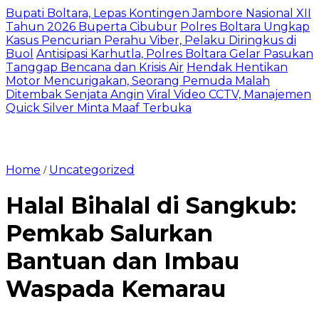
Bupati Boltara, Lepas Kontingen Jambore Nasional XII
Tahun 2026 Buperta Cibubur
Polres Boltara Ungkap
Kasus Pencurian Perahu Viber, Pelaku Diringkus di
Buol
Antisipasi Karhutla, Polres Boltara Gelar Pasukan
Tanggap Bencana dan Krisis Air
Hendak Hentikan
Motor Mencurigakan, Seorang Pemuda Malah
Ditembak Senjata Angin
Viral Video CCTV, Manajemen
Quick Silver Minta Maaf Terbuka
Home
Uncategorized
/
Halal Bihalal di Sangkub:
Pemkab Salurkan
Bantuan dan Imbau
Waspada Kemarau