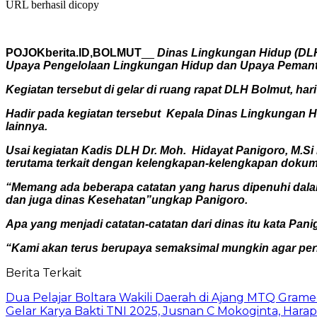
URL berhasil dicopy
POJOKberita.ID,BOLMUT
__
Dinas Lingkungan Hidup (DL
Upaya Pengelolaan Lingkungan Hidup dan Upaya Peman
Kegiatan tersebut di gelar di ruang rapat DLH Bolmut, har
Hadir pada kegiatan tersebut Kepala Dinas Lingkungan Hi
lainnya.
Usai kegiatan Kadis DLH Dr. Moh. Hidayat Panigoro, M.Si
terutama terkait dengan kelengkapan-kelengkapan doku
“Memang ada beberapa catatan yang harus dipenuhi dalam
dan juga dinas Kesehatan”ungkap Panigoro.
Apa yang menjadi catatan-catatan dari dinas itu kata Pan
“Kami akan terus berupaya semaksimal mungkin agar perizi
Berita Terkait
Dua Pelajar Boltara Wakili Daerah di Ajang MTQ Gramed
Gelar Karya Bakti TNI 2025, Jusnan C Mokoginta, H