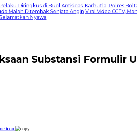
Pelaku Diringkus di Buol
Antisipasi Karhutla, Polres Bo
da Malah Ditembak Senjata Angin
Viral Video CCTV, Ma
 Selamatkan Nyawa
ksaan Substansi Formulir 