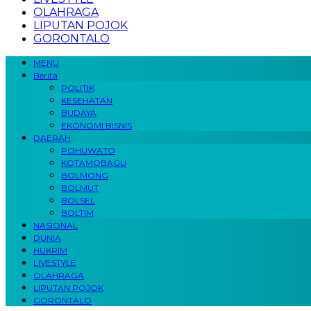
OLAHRAGA
LIPUTAN POJOK
GORONTALO
MENU
Berita
POLITIK
KESEHATAN
BUDAYA
EKONOMI BISNIS
DAERAH
POHUWATO
KOTAMOBAGU
BOLMONG
BOLMUT
BOLSEL
BOLTIM
NASIONAL
DUNIA
HUKRIM
LIVESTYLE
OLAHRAGA
LIPUTAN POJOK
GORONTALO