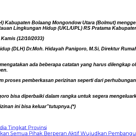
H) Kabupaten Bolaang Mongondow Utara (Bolmut) menggela
tauan Lingkungan Hidup (UKL/UPL) RS Pratama Kabupate
i Kamis (12/10/2033)
dup (DLH) Dr.Moh. Hidayah Panigoro, M.Si, Direktur Rumah 
 mengatakan ada beberapa catatan yang harus dilengkap ol
men.
 proses pemberkasan perizinan seperti dari perhubungan,
igoro bisa diperbaiki dalam rangka untuk segera mengeluar
nan ini bisa keluar”tutupnya.(*)
ia Tingkat Provinsi
arapkan Semua Pihak Berperan Aktif Wujudkan Pembang