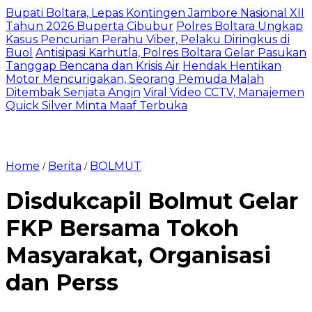
Bupati Boltara, Lepas Kontingen Jambore Nasional XII
Tahun 2026 Buperta Cibubur
Polres Boltara Ungkap
Kasus Pencurian Perahu Viber, Pelaku Diringkus di
Buol
Antisipasi Karhutla, Polres Boltara Gelar Pasukan
Tanggap Bencana dan Krisis Air
Hendak Hentikan
Motor Mencurigakan, Seorang Pemuda Malah
Ditembak Senjata Angin
Viral Video CCTV, Manajemen
Quick Silver Minta Maaf Terbuka
Home
Berita
BOLMUT
/
/
Disdukcapil Bolmut Gelar
FKP Bersama Tokoh
Masyarakat, Organisasi
dan Perss