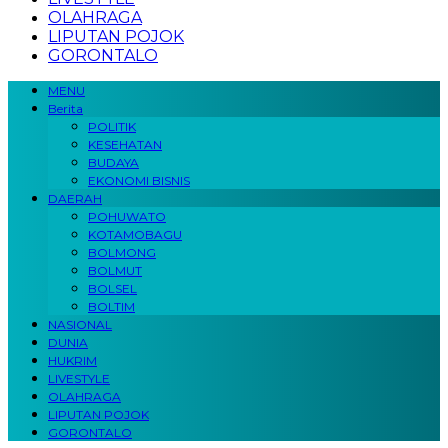
OLAHRAGA
LIPUTAN POJOK
GORONTALO
MENU
Berita
POLITIK
KESEHATAN
BUDAYA
EKONOMI BISNIS
DAERAH
POHUWATO
KOTAMOBAGU
BOLMONG
BOLMUT
BOLSEL
BOLTIM
NASIONAL
DUNIA
HUKRIM
LIVESTYLE
OLAHRAGA
LIPUTAN POJOK
GORONTALO