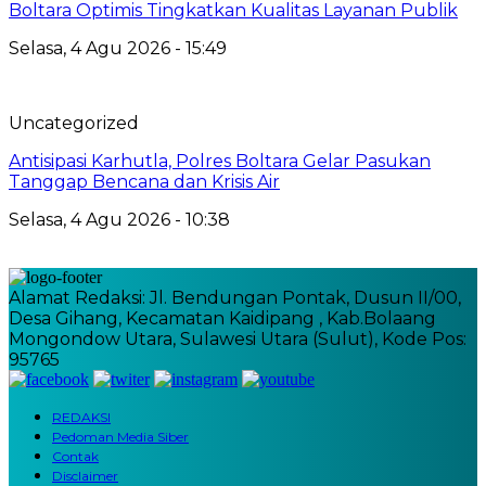
Boltara Optimis Tingkatkan Kualitas Layanan Publik
Selasa, 4 Agu 2026 - 15:49
Uncategorized
Antisipasi Karhutla, Polres Boltara Gelar Pasukan
Tanggap Bencana dan Krisis Air
Selasa, 4 Agu 2026 - 10:38
Alamat Redaksi: Jl. Bendungan Pontak, Dusun II/00,
Desa Gihang, Kecamatan Kaidipang , Kab.Bolaang
Mongondow Utara, Sulawesi Utara (Sulut), Kode Pos:
95765
REDAKSI
Pedoman Media Siber
Contak
Disclaimer