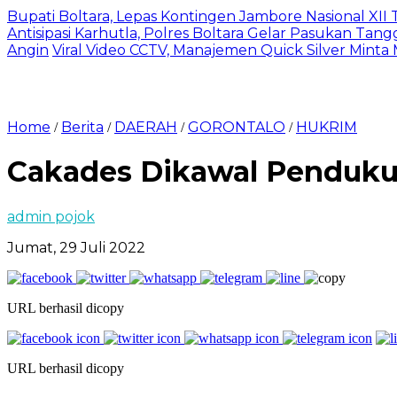
Bupati Boltara, Lepas Kontingen Jambore Nasional XI
Antisipasi Karhutla, Polres Boltara Gelar Pasukan Tang
Angin
Viral Video CCTV, Manajemen Quick Silver Minta
Home
Berita
DAERAH
GORONTALO
HUKRIM
/
/
/
/
Cakades Dikawal Penduku
admin pojok
Jumat, 29 Juli 2022
URL berhasil dicopy
URL berhasil dicopy