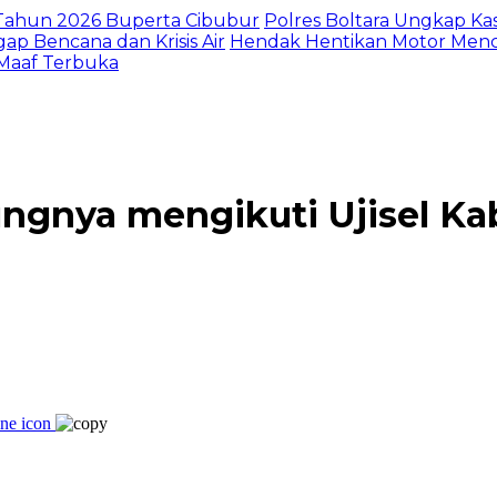
I Tahun 2026 Buperta Cibubur
Polres Boltara Ungkap Kas
gap Bencana dan Krisis Air
Hendak Hentikan Motor Menc
 Maaf Terbuka
ngnya mengikuti Ujisel K