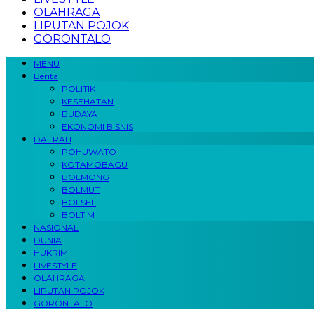
OLAHRAGA
LIPUTAN POJOK
GORONTALO
MENU
Berita
POLITIK
KESEHATAN
BUDAYA
EKONOMI BISNIS
DAERAH
POHUWATO
KOTAMOBAGU
BOLMONG
BOLMUT
BOLSEL
BOLTIM
NASIONAL
DUNIA
HUKRIM
LIVESTYLE
OLAHRAGA
LIPUTAN POJOK
GORONTALO