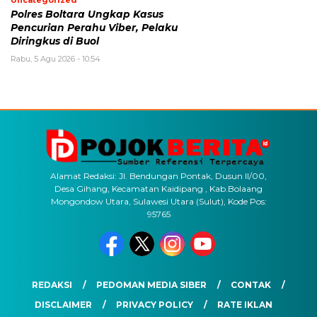
Uncategorized
Polres Boltara Ungkap Kasus
Pencurian Perahu Viber, Pelaku
Diringkus di Buol
Rabu, 5 Agu 2026 - 10:54
Alamat Redaksi: Jl. Bendungan Pontak, Dusun II/00,
Desa Gihang, Kecamatan Kaidipang , Kab.Bolaang
Mongondow Utara, Sulawesi Utara (Sulut), Kode Pos:
95765
REDAKSI
PEDOMAN MEDIA SIBER
CONTAK
DISCLAIMER
PRIVACY POLICY
RATE IKLAN