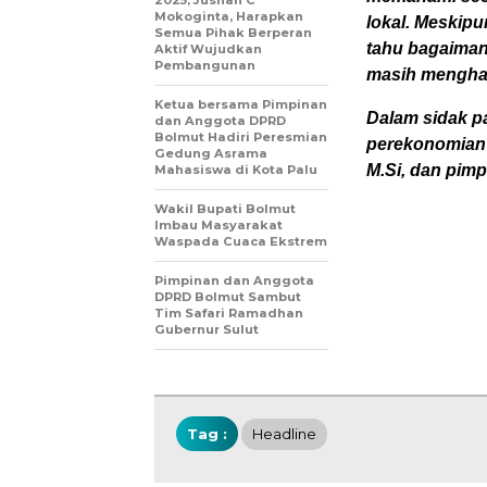
Mokoginta, Harapkan
lokal. Meskipu
Semua Pihak Berperan
tahu bagaimana
Aktif Wujudkan
Pembangunan
masih menghada
Ketua bersama Pimpinan
Dalam sidak pa
dan Anggota DPRD
Bolmut Hadiri Peresmian
perekonomian 
Gedung Asrama
M.Si, dan pimp
Mahasiswa di Kota Palu
Wakil Bupati Bolmut
Imbau Masyarakat
Waspada Cuaca Ekstrem
Pimpinan dan Anggota
DPRD Bolmut Sambut
Tim Safari Ramadhan
Gubernur Sulut
Tag :
Headline