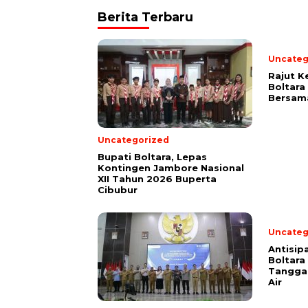
Berita Terbaru
Uncateg
Rajut K
Boltara
Bersam
Uncategorized
Bupati Boltara, Lepas
Kontingen Jambore Nasional
XII Tahun 2026 Buperta
Cibubur
Uncateg
Antisipa
Boltara
Tanggap
Air