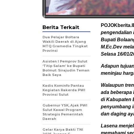
POJOKberita
Berita Terkait
pengendalian i
Dua Pelajar Boltara
Bupati Bolaan
Wakili Daerah di Ajang
MTQ Gramedia Tingkat
M.Ec.Dev mela
Provinsi
Selasa 16/01/2
Asisten I Pemprov Sulut
Adapun tujuan
‘Titip Salam’ ke Bupati
Bolmut: Sirajudin Teman
meninjau harg
Baik Saya
Walaupun tren
Kadis Kominfo Pantau
Kegiatan Rakerda PWI
ada beberapa 
Provinsi Sulut
di Kabupaten
Gubernur YSK, Ajak PWI
penyumbang in
Sulut Kawal Program
dan daging ay
Strategis Pemerintah
Daerah
Lasena menjel
Gelar Karya Bakti TNI
memahami seca
2025, Jusnan C