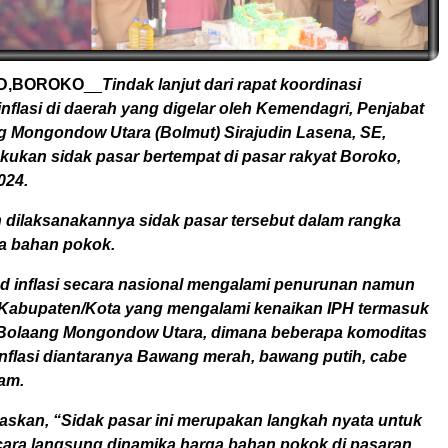
.ID,BOROKO
__
Tindak lanjut dari rapat koordinasi
nflasi di daerah yang digelar oleh Kemendagri, Penjabat
g Mongondow Utara (Bolmut) Sirajudin Lasena, SE,
kukan sidak pasar bertempat di pasar rakyat Boroko,
024.
 dilaksanakannya sidak pasar tersebut dalam rangka
a bahan pokok.
d inflasi secara nasional mengalami penurunan namun
Kabupaten/Kota yang mengalami kenaikan IPH termasuk
 Bolaang Mongondow Utara, dimana beberapa komoditas
flasi diantaranya Bawang merah, bawang putih, cabe
am.
askan, “Sidak pasar ini merupakan langkah nyata untuk
ra langsung dinamika harga bahan pokok di pasaran