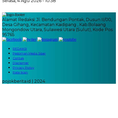
Selasa, 4 Agu 2026 - 10:38
Alamat Redaksi: Jl. Bendungan Pontak, Dusun II/00,
Desa Gihang, Kecamatan Kaidipang , Kab.Bolaang
Mongondow Utara, Sulawesi Utara (Sulut), Kode Pos:
95765
REDAKSI
Pedoman Media Siber
Contak
Disclaimer
Privacy Policy
Rate Iklan
pojokberita.id | 2024