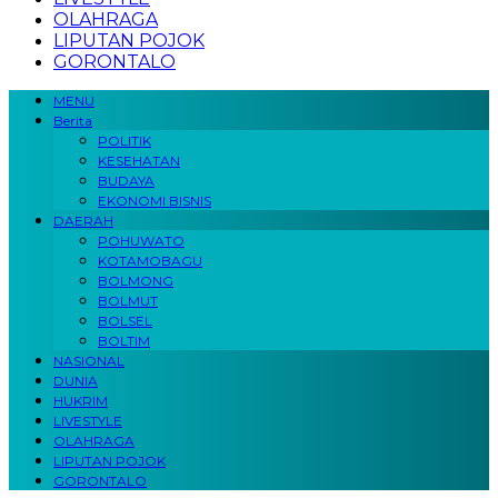
OLAHRAGA
LIPUTAN POJOK
GORONTALO
MENU
Berita
POLITIK
KESEHATAN
BUDAYA
EKONOMI BISNIS
DAERAH
POHUWATO
KOTAMOBAGU
BOLMONG
BOLMUT
BOLSEL
BOLTIM
NASIONAL
DUNIA
HUKRIM
LIVESTYLE
OLAHRAGA
LIPUTAN POJOK
GORONTALO