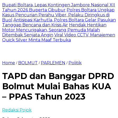
Bupati Boltara, Lepas Kontingen Jambore Nasional XII
Tahun 2026 Buperta Cibubur
Polres Boltara Ungkap
Kasus Pencurian Perahu Viber, Pelaku Diringkus di
Buol
Antisipasi Karhutla, Polres Boltara Gelar Pasukan
Tanggap Bencana dan Krisis Air
Hendak Hentikan
Motor Mencurigakan, Seorang Pemuda Malah
Ditembak Senjata Angin
Viral Video CCTV, Manajemen
Quick Silver Minta Maaf Terbuka
Home
BOLMUT
PARLEMEN
Politik
/
/
/
TAPD dan Banggar DPRD
Bolmut Mulai Bahas KUA
– PPAS Tahun 2023
Redaksi Pojok