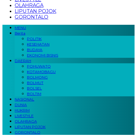
OLAHRAGA
LIPUTAN POJOK
GORONTALO
MENU
Berita
POLITIK
KESEHATAN
BUDAYA
EKONOMI BISNIS
DAERAH
POHUWATO
KOTAMOBAGU
BOLMONG
BOLMUT
BOLSEL
BOLTIM
NASIONAL
DUNIA
HUKRIM
LIVESTYLE
OLAHRAGA
LIPUTAN POJOK
GORONTALO