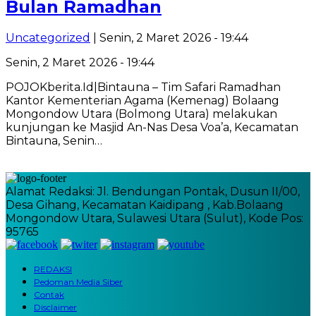
Bulan Ramadhan
Uncategorized
| Senin, 2 Maret 2026 - 19:44
Senin, 2 Maret 2026 - 19:44
POJOKberita.Id|Bintauna – Tim Safari Ramadhan
Kantor Kementerian Agama (Kemenag) Bolaang
Mongondow Utara (Bolmong Utara) melakukan
kunjungan ke Masjid An-Nas Desa Voa’a, Kecamatan
Bintauna, Senin…
Alamat Redaksi: Jl. Bendungan Pontak, Dusun II/00,
Desa Gihang, Kecamatan Kaidipang , Kab.Bolaang
Mongondow Utara, Sulawesi Utara (Sulut), Kode Pos:
95765
REDAKSI
Pedoman Media Siber
Contak
Disclaimer