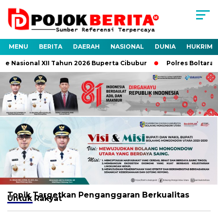
MENU
BERITA
DAERAH
NASIONAL
DUNIA
HUKRIM
e Nasional XII Tahun 2026 Buperta Cibubur
Polres Boltara Un
Topik
Targetkan Penganggaran Berkualitas
Untuk Rakyat