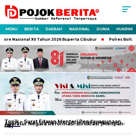
MENU
BERITA
DAERAH
NASIONAL
DUNIA
HUKRIM
ore Nasional XII Tahun 2026 Buperta Cibubur
Polres Boltara
Topik
– Surat Edaran Menteri Pendayagunaan
Aparatur Negara Reformasi-Birokrasi (Menpan-
RB)