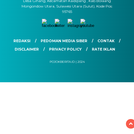
Desa Gihang, Kecamatan Kaidipang , Kab.Bolaang
Mongondow Utara, Sulawesi Utara (Sulut), Kode Pos:
95765
REDAKSI
PEDOMAN MEDIA SIBER
CONTAK
DISCLAIMER
PRIVACY POLICY
RATE IKLAN
POJOKBERITA.ID | 2024