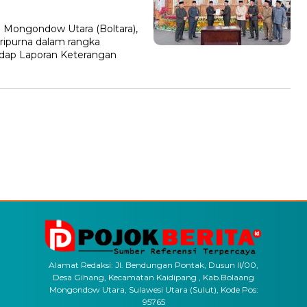
 Mongondow Utara (Boltara),
aripurna dalam rangka
ap Laporan Keterangan
Alamat Redaksi: Jl. Bendungan Pontak, Dusun II/00,
Desa Gihang, Kecamatan Kaidipang , Kab.Bolaang
Mongondow Utara, Sulawesi Utara (Sulut), Kode Pos:
95765