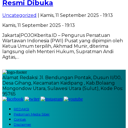
Resmi Dibuka
Uncategorized
| Kamis, 11 September 2025 - 19:13
Kamis, 11 September 2025 - 19:13
Jakarta|POJOKberita.ID – Pengurus Persatuan
Wartawan Indonesia (PWI) Pusat yang dipimpin oleh
Ketua Umum terpilih, Akhmad Munir, diterima
langsung oleh Menteri Hukum, Supratman Andi
Agtas,…
Alamat Redaksi: Jl. Bendungan Pontak, Dusun II/00,
Desa Gihang, Kecamatan Kaidipang , Kab.Bolaang
Mongondow Utara, Sulawesi Utara (Sulut), Kode Pos:
95765
REDAKSI
Pedoman Media Siber
Contak
Disclaimer