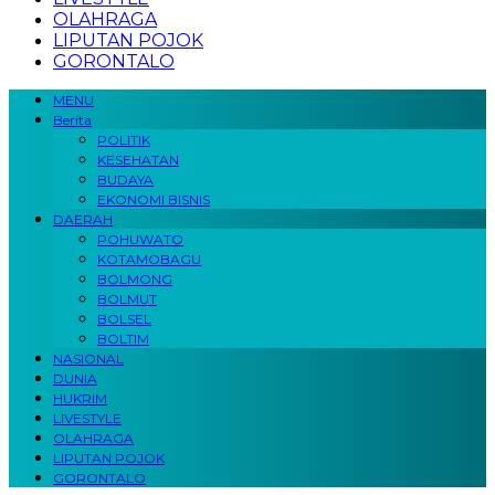
OLAHRAGA
LIPUTAN POJOK
GORONTALO
MENU
Berita
POLITIK
KESEHATAN
BUDAYA
EKONOMI BISNIS
DAERAH
POHUWATO
KOTAMOBAGU
BOLMONG
BOLMUT
BOLSEL
BOLTIM
NASIONAL
DUNIA
HUKRIM
LIVESTYLE
OLAHRAGA
LIPUTAN POJOK
GORONTALO