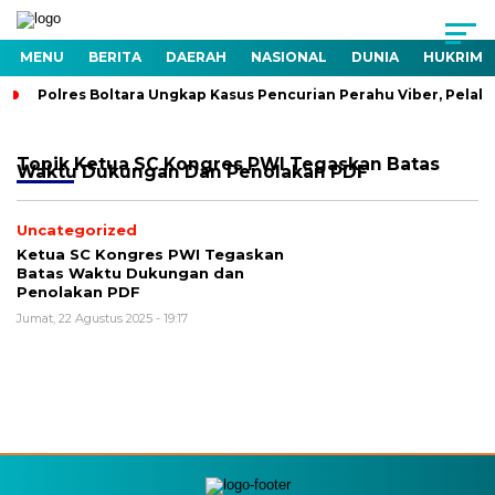
MENU
BERITA
DAERAH
NASIONAL
DUNIA
HUKRIM
Polres Boltara Ungkap Kasus Pencurian Perahu Viber, Pelaku
Topik
Ketua SC Kongres PWI Tegaskan Batas
Waktu Dukungan Dan Penolakan PDF
Uncategorized
Ketua SC Kongres PWI Tegaskan
Batas Waktu Dukungan dan
Penolakan PDF
Jumat, 22 Agustus 2025 - 19:17