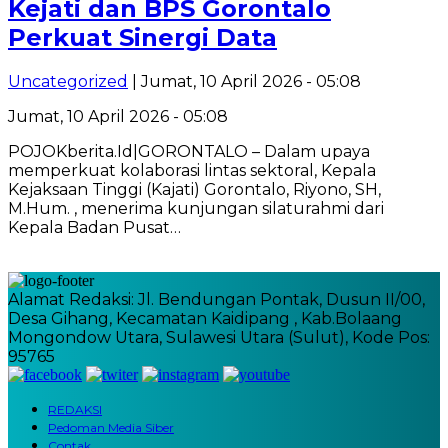
Kejati dan BPS Gorontalo
Perkuat Sinergi Data
Uncategorized
| Jumat, 10 April 2026 - 05:08
Jumat, 10 April 2026 - 05:08
POJOKberita.Id|GORONTALO – Dalam upaya
memperkuat kolaborasi lintas sektoral, Kepala
Kejaksaan Tinggi (Kajati) Gorontalo, Riyono, SH,
M.Hum. , menerima kunjungan silaturahmi dari
Kepala Badan Pusat…
Alamat Redaksi: Jl. Bendungan Pontak, Dusun II/00,
Desa Gihang, Kecamatan Kaidipang , Kab.Bolaang
Mongondow Utara, Sulawesi Utara (Sulut), Kode Pos:
95765
REDAKSI
Pedoman Media Siber
Contak