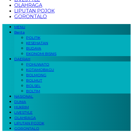
OLAHRAGA
LIPUTAN POJOK
GORONTALO
MENU
Berita
POLITIK
KESEHATAN
BUDAYA
EKONOMI BISNIS
DAERAH
POHUWATO
KOTAMOBAGU
BOLMONG
BOLMUT
BOLSEL
BOLTIM
NASIONAL
DUNIA
HUKRIM
LIVESTYLE
OLAHRAGA
LIPUTAN POJOK
GORONTALO