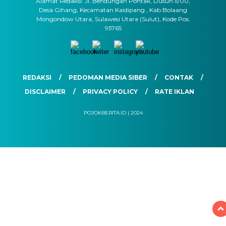
Alamat Redaksi: Jl. Bendungan Pontak, Dusun II/00,
Desa Gihang, Kecamatan Kaidipang , Kab.Bolaang
Mongondow Utara, Sulawesi Utara (Sulut), Kode Pos:
95765
REDAKSI
PEDOMAN MEDIA SIBER
CONTAK
DISCLAIMER
PRIVACY POLICY
RATE IKLAN
POJOKBERITA.ID | 2024