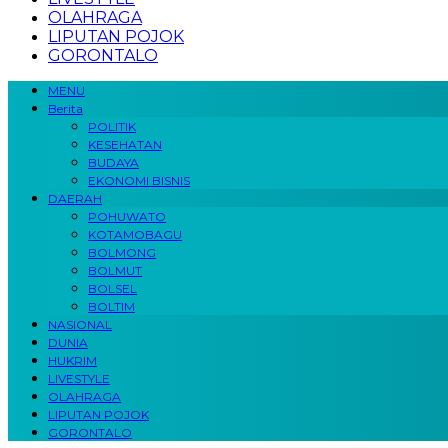
OLAHRAGA
LIPUTAN POJOK
GORONTALO
MENU
Berita
POLITIK
KESEHATAN
BUDAYA
EKONOMI BISNIS
DAERAH
POHUWATO
KOTAMOBAGU
BOLMONG
BOLMUT
BOLSEL
BOLTIM
NASIONAL
DUNIA
HUKRIM
LIVESTYLE
OLAHRAGA
LIPUTAN POJOK
GORONTALO