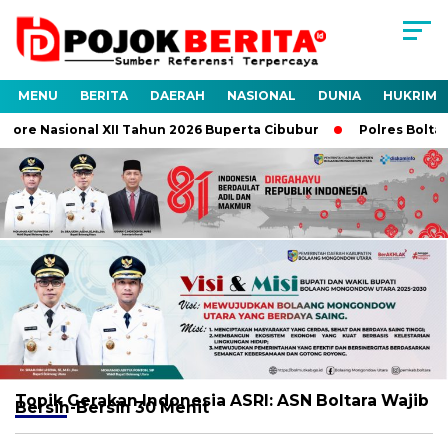
MENU
BERITA
DAERAH
NASIONAL
DUNIA
HUKRIM
ore Nasional XII Tahun 2026 Buperta Cibubur
Polres Boltara
Topik
Gerakan Indonesia ASRI: ASN Boltara Wajib
Bersih-Bersih 30 Menit