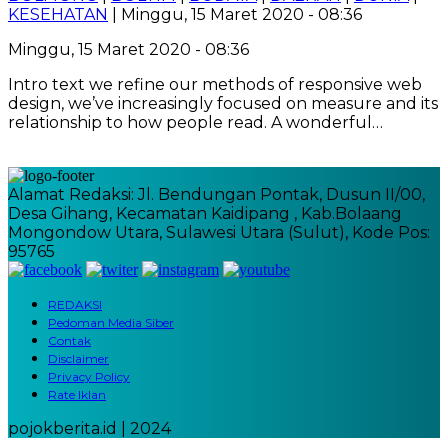
KESEHATAN
| Minggu, 15 Maret 2020 - 08:36
Minggu, 15 Maret 2020 - 08:36
Intro text we refine our methods of responsive web
design, we’ve increasingly focused on measure and its
relationship to how people read. A wonderful…
Alamat Redaksi: Jl. Bendungan Pontak, Dusun II/00,
Desa Gihang, Kecamatan Kaidipang , Kab.Bolaang
Mongondow Utara, Sulawesi Utara (Sulut), Kode Pos:
95765
REDAKSI
Pedoman Media Siber
Contak
Disclaimer
Privacy Policy
Rate Iklan
pojokberita.id | 2024