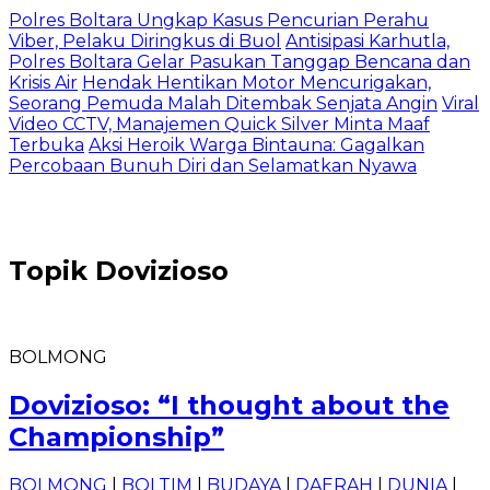
Polres Boltara Ungkap Kasus Pencurian Perahu
Viber, Pelaku Diringkus di Buol
Antisipasi Karhutla,
Polres Boltara Gelar Pasukan Tanggap Bencana dan
Krisis Air
Hendak Hentikan Motor Mencurigakan,
Seorang Pemuda Malah Ditembak Senjata Angin
Viral
Video CCTV, Manajemen Quick Silver Minta Maaf
Terbuka
Aksi Heroik Warga Bintauna: Gagalkan
Percobaan Bunuh Diri dan Selamatkan Nyawa
Topik
Dovizioso
BOLMONG
Dovizioso: “I thought about the
Championship”
BOLMONG
|
BOLTIM
|
BUDAYA
|
DAERAH
|
DUNIA
|