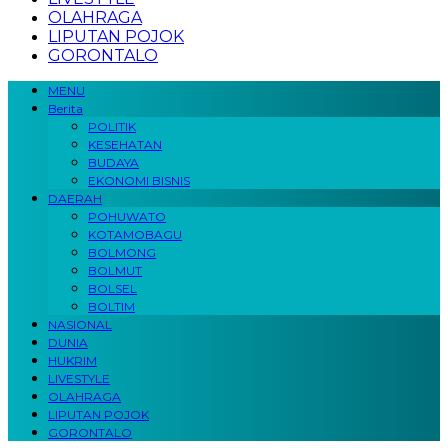
OLAHRAGA
LIPUTAN POJOK
GORONTALO
MENU
Berita
POLITIK
KESEHATAN
BUDAYA
EKONOMI BISNIS
DAERAH
POHUWATO
KOTAMOBAGU
BOLMONG
BOLMUT
BOLSEL
BOLTIM
NASIONAL
DUNIA
HUKRIM
LIVESTYLE
OLAHRAGA
LIPUTAN POJOK
GORONTALO